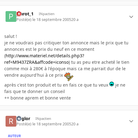
plarot_1
INpactien
Posté(e)
le 18 septembre 2005
20 a
salut !
je ne voudrais pas critiquer ton annonce mais le prix que tu
annonces est le prix du neuf en ce moment
(
http://www.materiel.net/details.php3?
ref=M9437ZRA&affcode=iconso
) tu as peu etre acheté le tien
comme moi à 280€ à l'époque mais ca me parrait dur de le
vendre aujourd'hui à ce prix
après c'est ton produit et tu en fais ce que tu veux
je ne
fais que te donner un conseil
++ bonne aprem et bonne vente
Reglor
INpactien
Posté(e)
le 18 septembre 2005
20 a
AUTEUR