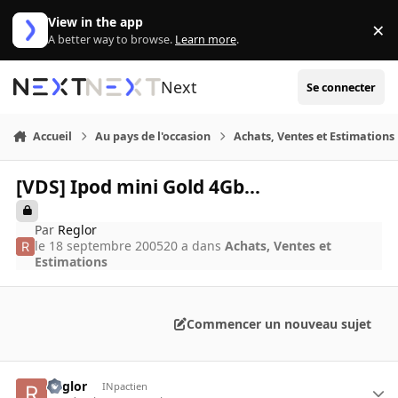
Aller au contenu
View in the app
×
Di
A better way to browse.
Learn more
.
Next
Se connecter
Accueil
Au pays de l'occasion
Achats, Ventes et Estimations
[VDS] Ipod mini Gold 4Gb...
Par
Reglor
le 18 septembre 2005
20 a
dans
Achats, Ventes et
Estimations
Commencer un nouveau sujet
Reglor
INpactien