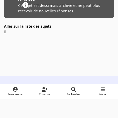
Ce sujet est désormais archivé et ne peut plus
recevoir de nouvelles réponses.
Aller sur la liste des sujets
Light Mode
Dark Mode
System Preference
Se connecter
S’inscrire
Rechercher
Menu
Langue
Cookies
Powered by
Invision Community