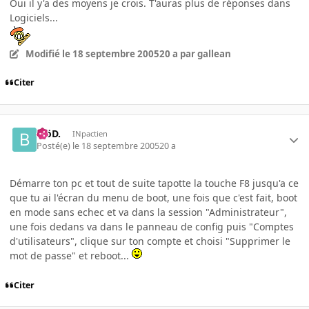
Oui il y'a des moyens je crois. T'auras plus de réponses dans
Logiciels...
Modifié
le 18 septembre 2005
20 a
par gallean
Citer
.BöD.
INpactien
Posté(e)
le 18 septembre 2005
20 a
Démarre ton pc et tout de suite tapotte la touche F8 jusqu'a ce
que tu ai l'écran du menu de boot, une fois que c'est fait, boot
en mode sans echec et va dans la session "Administrateur",
une fois dedans va dans le panneau de config puis "Comptes
d'utilisateurs", clique sur ton compte et choisi "Supprimer le
mot de passe" et reboot...
Citer