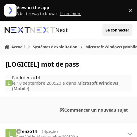
Aller au contenu
View in the app
×
Di
A better way to browse.
Learn more
.
Next
Se connecter
Accueil
Systèmes d'exploitation
Microsoft Windows (Mobile
[LOGICIEL] mot de pass
Par
lorenzo14
le 18 septembre 2005
20 a
dans
Microsoft Windows
(Mobile)
Commencer un nouveau sujet
lorenzo14
INpactien
Posté(e)
le 18 septembre 2005
20 a