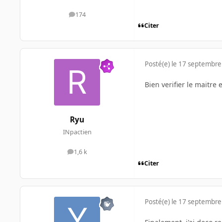
174
messages
Citer
Posté(e)
le 17 septembre
Bien verifier le maitre e
Ryu
INpactien
1,6 k
messages
Citer
Posté(e)
le 17 septembre