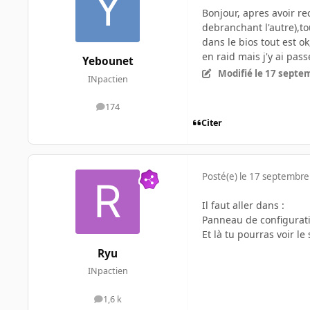
Bonjour, apres avoir re
debranchant l'autre),t
dans le bios tout est o
en raid mais j'y ai pass
Yebounet
Modifié
le 17 septe
INpactien
174
messages
Citer
Posté(e)
le 17 septembre
Il faut aller dans :
Panneau de configuratio
Et là tu pourras voir l
Ryu
INpactien
1,6 k
messages