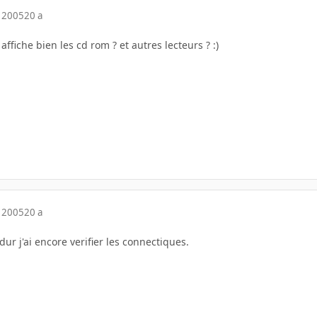
 2005
20 a
ffiche bien les cd rom ? et autres lecteurs ? :)
 2005
20 a
dur j'ai encore verifier les connectiques.