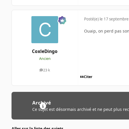
Posté(e)
le 17 septembre
Ouaip, on perd pas son 
CoxleDingo
Ancien
23 k
messages
Citer
Archivé
Ce sujet est désormais archivé et ne peut plus re
Aller sur la liste des sujets