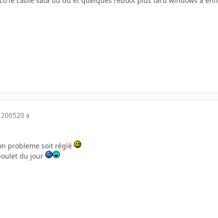
eco le cable sata du dd et quelques reboot plus tard windows a enfin
 2005
20 a
ton probleme soit réglé
boulet du jour