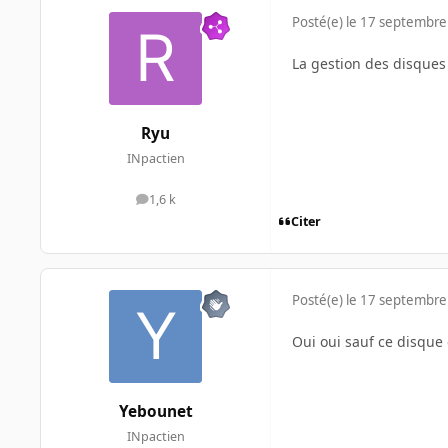
Posté(e)
le 17 septembre
La gestion des disques a
Ryu
INpactien
1,6 k
messages
Citer
Posté(e)
le 17 septembre
Oui oui sauf ce disque 
Yebounet
INpactien