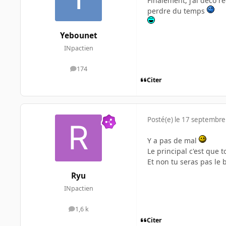
Finalement, j'ai deco r
perdre du temps
Yebounet
INpactien
174
messages
Citer
Posté(e)
le 17 septembre
Y a pas de mal
Le principal c'est que 
Et non tu seras pas le 
Ryu
INpactien
1,6 k
messages
Citer