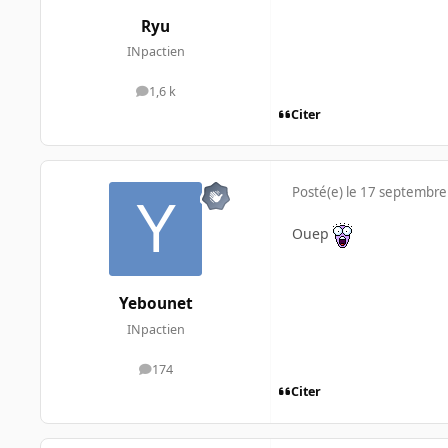
Ryu
INpactien
1,6 k
messages
Citer
Posté(e)
le 17 septembre
Ouep
Yebounet
INpactien
174
messages
Citer