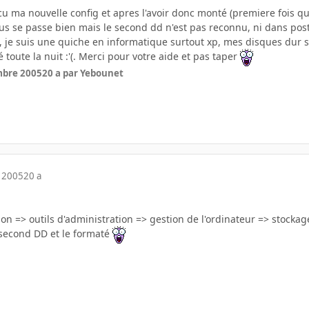
cu ma nouvelle config et apres l'avoir donc monté (premiere fois qu
ous se passe bien mais le second dd n'est pas reconnu, ni dans pos
k, je suis une quiche en informatique surtout xp, mes disques dur s
é toute la nuit :'(. Merci pour votre aide et pas taper
mbre 2005
20 a
par Yebounet
 2005
20 a
n => outils d'administration => gestion de l'ordinateur => stockag
e second DD et le formaté