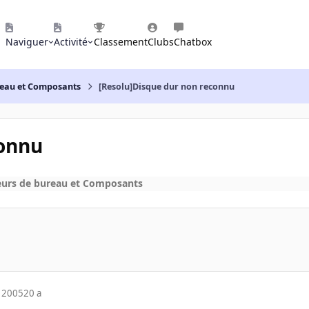
Naviguer
Activité
Classement
Clubs
Chatbox
reau et Composants
[Resolu]Disque dur non reconnu
connu
eurs de bureau et Composants
 2005
20 a