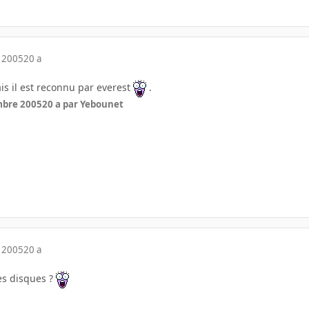
 2005
20 a
s il est reconnu par everest
.
mbre 2005
20 a
par Yebounet
 2005
20 a
es disques ?