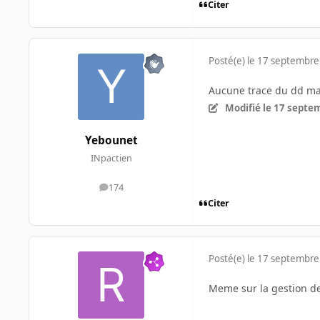
Citer
Posté(e)
le 17 septembre
Aucune trace du dd mai
Modifié
le 17 septe
Yebounet
INpactien
174
messages
Citer
Posté(e)
le 17 septembre
Meme sur la gestion d