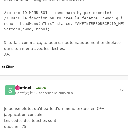
#define ID_MENU 501  (dans main.h, par exemple)

// Dans la fonction où tu crée la fenetre 'hwnd' qui va
menu = LoadMenu(hThisInstance, MAKEINTRESOURCE(ID_MENU)
SetMenu(hwnd, menu);
Si tu fais comma ça, tu pourras automatiquement te déplacer
dans ton menu avec les flêches.
A+.
Citer
Sentinel
Ancien
Posté(e)
le 17 septembre 2005
20 a
Je pense plutôt qu'il parle d'un menu textuel en C++
(application console).
Les codes des touches sont :
gauche : 75