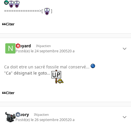
===============>[
]
Citer
njoyard
INpactien
Posté(e)
le 24 septembre 2005
20 a
Ca doit etre un sacré fossile mal conservé...
"Ca" désignait le goto...
Citer
savory
INpactien
Posté(e)
le 26 septembre 2005
20 a