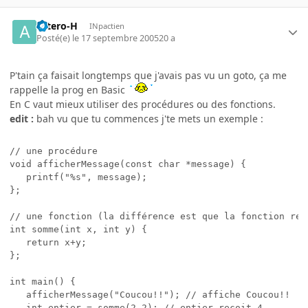
astero-H
INpactien
Posté(e)
le 17 septembre 2005
20 a
P'tain ça faisait longtemps que j'avais pas vu un goto, ça me
rappelle la prog en Basic
En C vaut mieux utiliser des procédures ou des fonctions.
edit :
bah vu que tu commences j'te mets un exemple :
// une procédure

void afficherMessage(const char *message) {

   printf("%s", message);

};

// une fonction (la différence est que la fonction reto
int somme(int x, int y) {

   return x+y;

};

int main() {

   afficherMessage("Coucou!!"); // affiche Coucou!!

   int entier = somme(2,2); // entier reçoit 4
