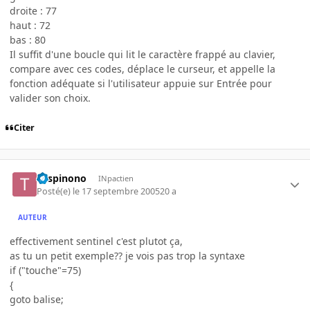
droite : 77
haut : 72
bas : 80
Il suffit d'une boucle qui lit le caractère frappé au clavier,
compare avec ces codes, déplace le curseur, et appelle la
fonction adéquate si l'utilisateur appuie sur Entrée pour
valider son choix.
Citer
Tospinono
INpactien
Posté(e)
le 17 septembre 2005
20 a
AUTEUR
effectivement sentinel c'est plutot ça,
as tu un petit exemple?? je vois pas trop la syntaxe
if ("touche"=75)
{
goto balise;