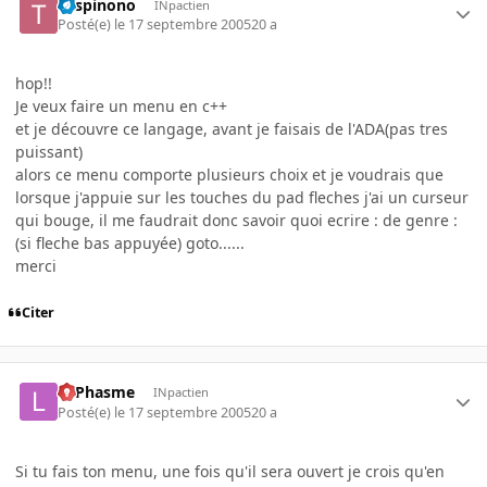
Tospinono
INpactien
Posté(e)
le 17 septembre 2005
20 a
hop!!
Je veux faire un menu en c++
et je découvre ce langage, avant je faisais de l'ADA(pas tres
puissant)
alors ce menu comporte plusieurs choix et je voudrais que
lorsque j'appuie sur les touches du pad fleches j'ai un curseur
qui bouge, il me faudrait donc savoir quoi ecrire : de genre :
(si fleche bas appuyée) goto......
merci
Citer
LePhasme
INpactien
Posté(e)
le 17 septembre 2005
20 a
Si tu fais ton menu, une fois qu'il sera ouvert je crois qu'en