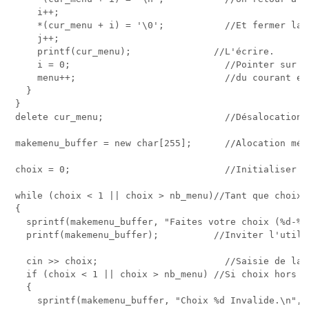
     i++;

     *(cur_menu + i) = '\0';           //Et fermer la c
     j++;

     printf(cur_menu);               //L'écrire.   

     i = 0;                            //Pointer sur l
     menu++;                           //du courant et
   }    

 }

 delete cur_menu;                      //Désalocation m
 makemenu_buffer = new char[255];      //Alocation mémo
 choix = 0;                            //Initialiser l
 while (choix < 1 || choix > nb_menu)//Tant que choix h
 {

   sprintf(makemenu_buffer, "Faites votre choix (%d-%d
   printf(makemenu_buffer);          //Inviter l'utili
   cin >> choix;                       //Saisie de la v
   if (choix < 1 || choix > nb_menu) //Si choix hors in
   {

     sprintf(makemenu_buffer, "Choix %d Invalide.\n", c