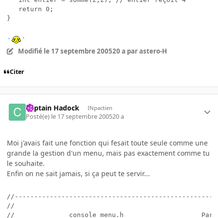
   return 0;

Modifié
le 17 septembre 2005
20 a
par astero-H
Citer
Captain Hadock
INpactien
Posté(e)
le 17 septembre 2005
20 a
Moi j'avais fait une fonction qui fesait toute seule comme une
grande la gestion d'un menu, mais pas exactement comme tu
le souhaite.
Enfin on ne sait jamais, si ça peut te servir...
//----------------------------------------------------
//                                                    
//              console_menu.h                    Par 