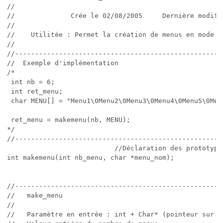
//                                                    
//              Crée le 02/08/2005     Dernière modifi
//                                                    
//    Utilitée : Permet la création de menus en mode c
//                                                    
//----------------------------------------------------
//  Exemple d'implémentation                          
/*

 int nb = 6;

 int ret_menu;

 char MENU[] = "Menu1\0Menu2\0Menu3\0Menu4\0Menu5\0Menu
 ret_menu = makemenu(nb, MENU);

*/

//----------------------------------------------------
                           //Déclaration des prototypes
int makemenu(int nb_menu, char *menu_nom);

//----------------------------------------------------
//   make_menu                                        
//                                                    
//   Paramètre en entrée : int + Char* (pointeur sur u