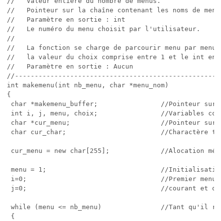
//   Valeur entière du nombre de menus.               
//   Pointeur sur la chaîne contenant les noms de menu
//   Paramètre en sortie : int                        
//   Le numéro du menu choisit par l'utilisateur.     
//                                                    
//   La fonction se charge de parcourir menu par menu 
//   la valeur du choix comprise entre 1 et le int en 
//   Paramètre en sortie : Aucun                      
//----------------------------------------------------
int makemenu(int nb_menu, char *menu_nom)

{

 char *makemenu_buffer;                //Pointeur sur 
 int i, j, menu, choix;                //Variables com
 char *cur_menu;                       //Pointeur sur 
 char cur_char;                        //Charactère tam
 cur_menu = new char[255];             //Alocation mémo
 menu = 1;                             //Initialisatio
 i=0;                                  //Premier menu,
 j=0;                                  //courant et de 
 while (menu <= nb_menu)               //Tant qu'il re
 {
