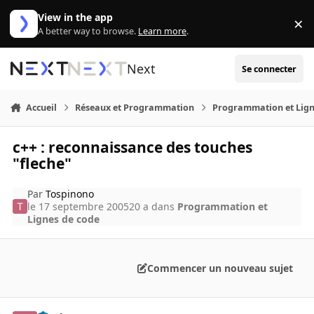
Aller au contenu
View in the app
×
Di
A better way to browse.
Learn more
.
Next
Se connecter
Accueil
Réseaux et Programmation
Programmation et Lign
c++ : reconnaissance des touches
"fleche"
Par
Tospinono
le 17 septembre 2005
20 a
dans
Programmation et
Lignes de code
Commencer un nouveau sujet