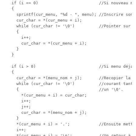
   if (i == 0)                         //Si nouveau men
   {

     sprintf(cur_menu, "%d - ", menu); //Inscrire son 
     cur_char = *(cur_menu + i);

     while (cur_char != '\0')          //Pointer sur l
     {

       i++;

       cur_char = *(cur_menu + i);

     }

   }    

   if (i > 0)                          //Si menu déja c
   {

     cur_char = *(menu_nom + j);       //Recopier la c
     while (cur_char != '\0')          //courant tant 
     {                                 //un '\0'.   

       *(cur_menu + i) = cur_char;

       i++;

       j++;

       cur_char = *(menu_nom + j);

     } 

     *(cur_menu + i) = '.';            //Ensuite mettre
     i++;

     *(cur_menu + i) = '\n';           //Un retour à la