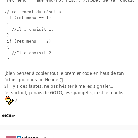
 ret_menu = makemenu(nb, MENU); //Appel de la fonction 
//traitement du résultat

 if (ret_menu == 1)

 {

   //Il a choisit 1.

 }

 if (ret_menu == 2)

 {

   //Il a choisit 2.

[bien penser à copier tout le premier code en haut de ton
fichier. (ou dans un Header)]
Si il y a des fautes, ne pas hésiter à me les signaler...
[et surtout, jamais de GOTO, les spaggetis, c'est le fouillis...
)
Citer