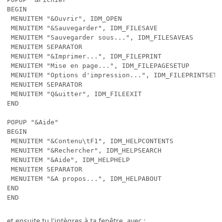
BEGIN

 MENUITEM "&Ouvrir", IDM_OPEN  

 MENUITEM "&Sauvegarder", IDM_FILESAVE

 MENUITEM "Sauvegarder sous...", IDM_FILESAVEAS

 MENUITEM SEPARATOR

 MENUITEM "&Imprimer...", IDM_FILEPRINT

 MENUITEM "Mise en page...", IDM_FILEPAGESETUP

 MENUITEM "Options d'impression...", IDM_FILEPRINTSETUP
 MENUITEM SEPARATOR

 MENUITEM "Q&uitter", IDM_FILEEXIT

END	

POPUP "&Aide"

BEGIN

 MENUITEM "&Contenu\tF1", IDM_HELPCONTENTS

 MENUITEM "&Rechercher", IDM_HELPSEARCH

 MENUITEM "&Aide", IDM_HELPHELP

 MENUITEM SEPARATOR

 MENUITEM "&A propos...", IDM_HELPABOUT

END

END
et ensuite tu l'intègres à ta fenêtre, avec :