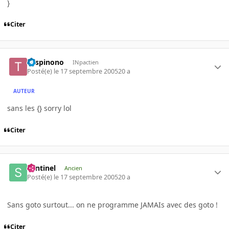
}
Citer
Tospinono
INpactien
Posté(e)
le 17 septembre 2005
20 a
AUTEUR
sans les {} sorry lol
Citer
Sentinel
Ancien
Posté(e)
le 17 septembre 2005
20 a
Sans goto surtout... on ne programme JAMAIs avec des goto !
Citer