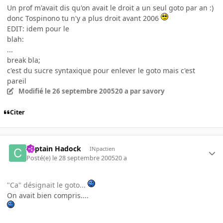
Un prof m'avait dis qu'on avait le droit a un seul goto par an :)
donc Tospinono tu n'y a plus droit avant 2006
EDIT: idem pour le
blah:
...
break bla;
c'est du sucre syntaxique pour enlever le goto mais c'est
pareil
Modifié
le 26 septembre 2005
20 a
par savory
Citer
Captain Hadock
INpactien
Posté(e)
le 28 septembre 2005
20 a
"Ca" désignait le goto...
On avait bien compris....