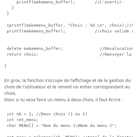
     printf(makemenu_buffer);        //L'avertir.    

   }    

 }  

 sprintf(makemenu_buffer, "Choix : %d.\n", choix);//So
 printf(makemenu_buffer);            //choix valide aff
 delete makemenu_buffer;               //Désalocation m
 return choix;                         //Renvoyer la va
En gros, la fonction s'occupe de l'affichage et de la gestion du
choix de l'utilisateur et te renvoit un entier correspondant au
choix.
Donc si tu veux faire un menu à deux choix, il faut écrire :
 int nb = 2; //Deux choix (1 ou 2)

 int ret_menu;

 char MENU[] = "Nom du menu 1\0Nom du menu 2";
