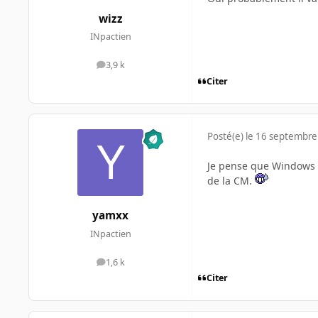
wizz
INpactien
3,9 k
messages
Citer
Posté(e)
le 16 septembre
Je pense que Windows p
de la CM.
yamxx
INpactien
1,6 k
messages
Citer