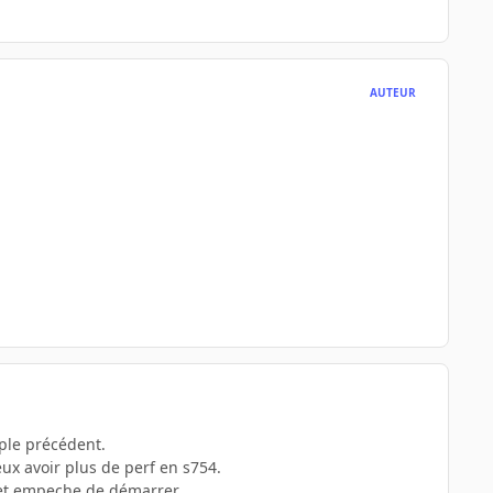
AUTEUR
uple précédent.
eux avoir plus de perf en s754.
 et empeche de démarrer.