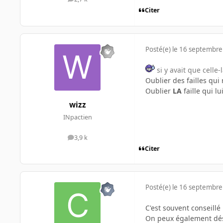
messages
Citer
Posté(e)
le 16 septembre
si y avait que celle-l
Oublier des failles qu
Oublier
LA
faille qui lu
wizz
INpactien
3,9 k
messages
Citer
Posté(e)
le 16 septembre
C'est souvent conseillé
On peux également dési