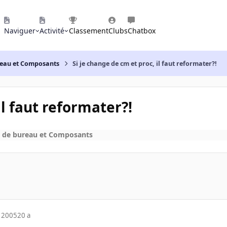
Naviguer
Activité
Classement
Clubs
Chatbox
reau et Composants
Si je change de cm et proc, il faut reformater?!
il faut reformater?!
s de bureau et Composants
 2005
20 a