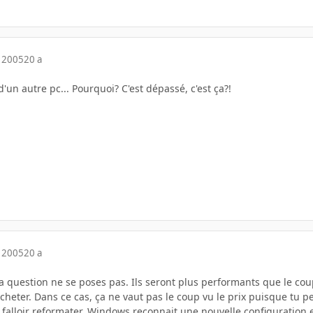
 2005
20 a
e d'un autre pc... Pourquoi? C'est dépassé, c'est ça?!
 2005
20 a
s la question ne se poses pas. Ils seront plus performants que le co
cheter. Dans ce cas, ça ne vaut pas le coup vu le prix puisque tu p
 falloir reformater. Windows reconnait une nouvelle configuration