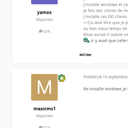
J'installe windows et j'
Je fais des clones de 
yamxx
J'installe ces DD cloné
INpactien
=>Ça veut dire que je 
au bon vieux temps de
1,6 k
messages
Bilou aurait-il oublié ce
si y avait que celle-
Citer
Posté(e)
le 16 septembre
Re-installe windows je
maxsims1
INpactien
2,7 k