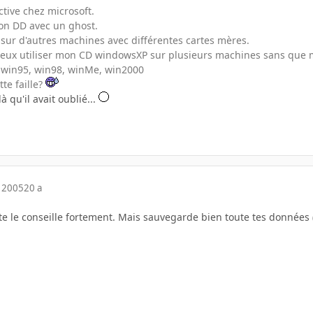
active chez microsoft.
mon DD avec un ghost.
s sur d'autres machines avec différentes cartes mères.
peux utiliser mon CD windowsXP sur plusieurs machines sans que 
 win95, win98, winMe, win2000
tte faille?
là qu'il avait oublié...
 2005
20 a
 te le conseille fortement. Mais sauvegarde bien toute tes données