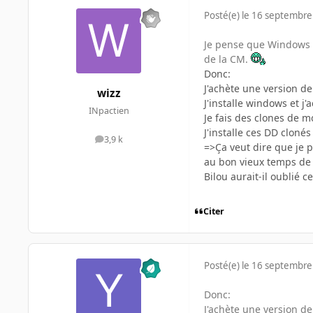
Posté(e)
le 16 septembre
Je pense que Windows p
de la CM.
Donc:
J'achète une version de
wizz
J'installe windows et j'
INpactien
Je fais des clones de 
J'installe ces DD cloné
3,9 k
messages
=>Ça veut dire que je 
au bon vieux temps de
Bilou aurait-il oublié ce
Citer
Posté(e)
le 16 septembre
Donc:
J'achète une version de