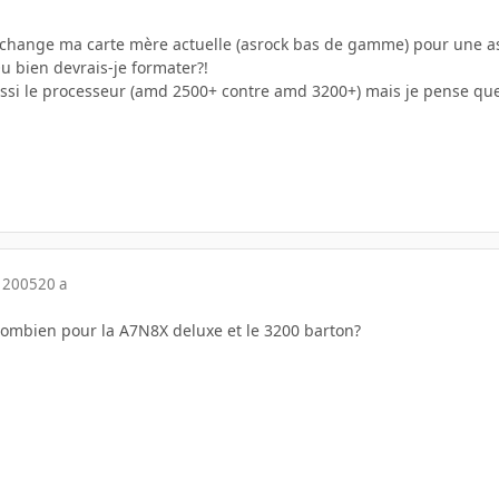
 je change ma carte mère actuelle (asrock bas de gamme) pour une 
u bien devrais-je formater?!
ussi le processeur (amd 2500+ contre amd 3200+) mais je pense qu
 2005
20 a
ombien pour la A7N8X deluxe et le 3200 barton?