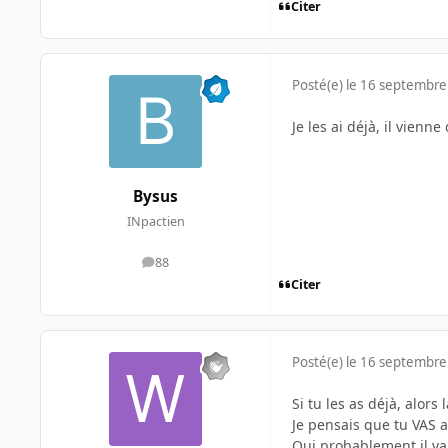
Citer
Posté(e)
le 16 septembre
Je les ai déjà, il vienn
Bysus
INpactien
88
messages
Citer
Posté(e)
le 16 septembre
Si tu les as déjà, alor
Je pensais que tu VAS a
Oui probablement il va