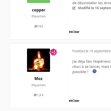
de désinstaller les driv
Modifié
le 16 septe
copper
INpactien
793
messages
Citer
Posté(e)
le 16 septembre
J'ai déja fais l'expéri
réuci à se lancer, mais
possible !
Moz
INpactien
1,8 k
messages
Citer