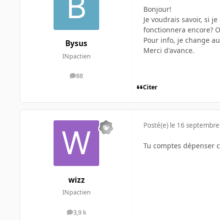
Bonjour!
Je voudrais savoir, si
fonctionnera encore? O
Pour info, je change a
Bysus
Merci d'avance.
INpactien
88
messages
Citer
Posté(e)
le 16 septembre
Tu comptes dépenser c
wizz
INpactien
3,9 k
messages