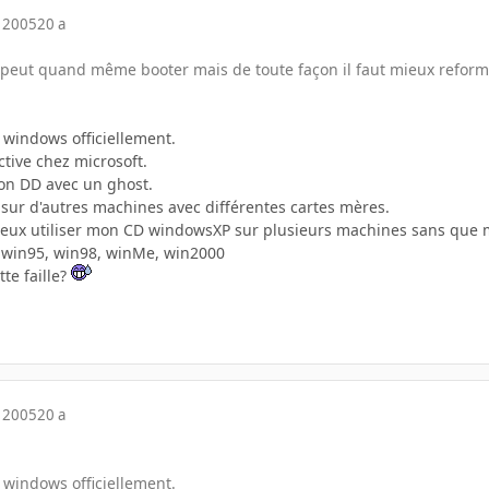
 2005
20 a
eut quand même booter mais de toute façon il faut mieux reforma
 windows officiellement.
active chez microsoft.
mon DD avec un ghost.
s sur d'autres machines avec différentes cartes mères.
peux utiliser mon CD windowsXP sur plusieurs machines sans que 
 win95, win98, winMe, win2000
tte faille?
 2005
20 a
 windows officiellement.