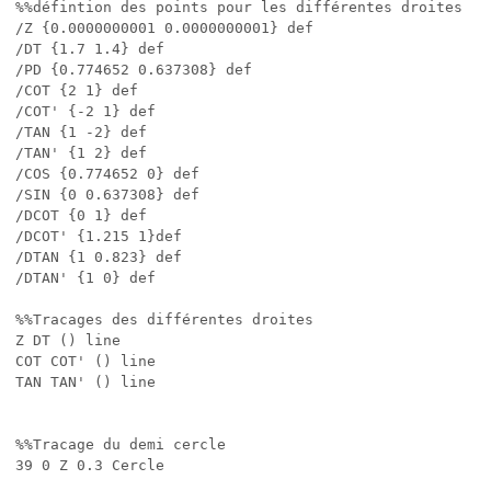
%%défintion des points pour les différentes droites

/Z {0.0000000001 0.0000000001} def

/DT {1.7 1.4} def

/PD {0.774652 0.637308} def

/COT {2 1} def

/COT' {-2 1} def

/TAN {1 -2} def

/TAN' {1 2} def

/COS {0.774652 0} def

/SIN {0 0.637308} def

/DCOT {0 1} def

/DCOT' {1.215 1}def

/DTAN {1 0.823} def

/DTAN' {1 0} def

%%Tracages des différentes droites

Z DT () line

COT COT' () line

TAN TAN' () line

%%Tracage du demi cercle

39 0 Z 0.3 Cercle
