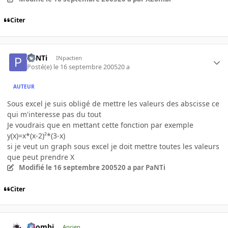
Citer
PaNTi
INpactien
Posté(e)
le 16 septembre 2005
20 a
AUTEUR
Sous excel je suis obligé de mettre les valeurs des abscisse ce
qui m'interesse pas du tout
Je voudrais que en mettant cette fonction par exemple
y(x)=x*(x-2)²*(3-x)
si je veut un graph sous excel je doit mettre toutes les valeurs
que peut prendre X
Modifié
le 16 septembre 2005
20 a
par PaNTi
Citer
XZombi
Ancien