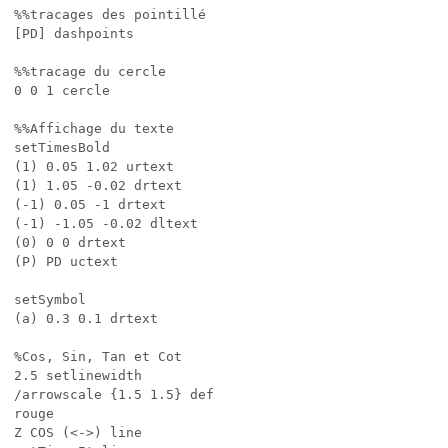
%%tracages des pointillé

[PD] dashpoints

%%tracage du cercle

0 0 1 cercle

%%Affichage du texte

setTimesBold

(1) 0.05 1.02 urtext

(1) 1.05 -0.02 drtext

(-1) 0.05 -1 drtext

(-1) -1.05 -0.02 dltext

(0) 0 0 drtext

(P) PD uctext

setSymbol

(a) 0.3 0.1 drtext

%Cos, Sin, Tan et Cot

2.5 setlinewidth

/arrowscale {1.5 1.5} def

rouge

Z COS (<->) line
