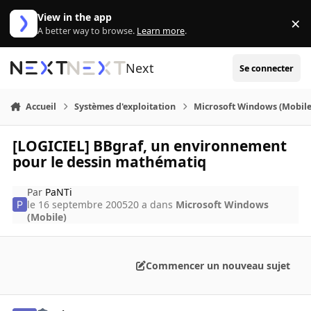
Aller au contenu
View in the app
×
Di
A better way to browse.
Learn more
.
Next
Se connecter
Accueil
Systèmes d'exploitation
Microsoft Windows (Mobile
[LOGICIEL] BBgraf, un environnement
pour le dessin mathématiq
Par
PaNTi
le 16 septembre 2005
20 a
dans
Microsoft Windows
(Mobile)
Commencer un nouveau sujet