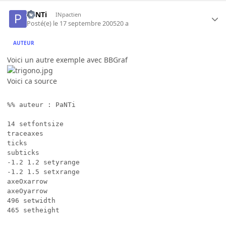
PaNTi
INpactien
Posté(e)
le 17 septembre 2005
20 a
AUTEUR
Voici un autre exemple avec BBGraf
Voici ca source
%% auteur : PaNTi

14 setfontsize

traceaxes

ticks

subticks

-1.2 1.2 setyrange

-1.2 1.5 setxrange

axeOxarrow

axeOyarrow

496 setwidth

465 setheight
