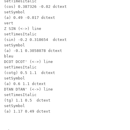
setTimesItalic

(cos) 0.387326 -0.02 dctext

setSymbol

(a) 0.49 -0.017 dctext

vert

Z SIN (<->) line

setTimesItalic

(sin) -0.2 0.318654  dctext

setSymbol

(a) -0.1 0.3058078 dctext

bleu

DCOT DCOT' (<->) line

setTimesItalic

(cotg) 0.5 1.1  dctext

setSymbol

(a) 0.6 1.1 dctext

DTAN DTAN' (<->) line

setTimesItalic

(tg) 1.1 0.5  dctext

setSymbol

(a) 1.17 0.49 dctext