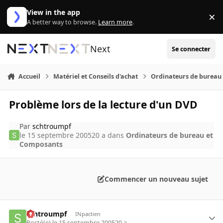
Aller au contenu
View in the app
×
Di
A better way to browse.
Learn more
.
Next
Se connecter
Accueil
Matériel et Conseils d'achat
Ordinateurs de bureau
Problème lors de la lecture d'un DVD
Par
schtroumpf
le 15 septembre 2005
20 a
dans
Ordinateurs de bureau et
Composants
Commencer un nouveau sujet
schtroumpf
INpactien
Posté(e)
le 15 septembre 2005
20 a