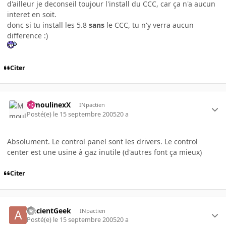
d'ailleur je deconseil toujour l'install du CCC, car ça n'a aucun
interet en soit.
donc si tu install les 5.8
sans
le CCC, tu n'y verra aucun
difference :)
Citer
MmoulinexX
INpactien
Posté(e)
le 15 septembre 2005
20 a
Absolument. Le control panel sont les drivers. Le control
center est une usine à gaz inutile (d'autres font ça mieux)
Citer
AncientGeek
INpactien
Posté(e)
le 15 septembre 2005
20 a