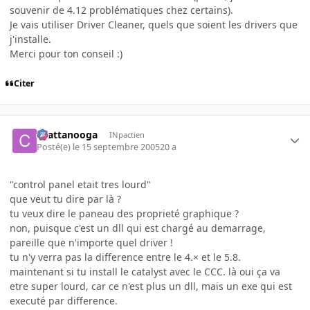
souvenir de 4.12 problématiques chez certains).
Je vais utiliser Driver Cleaner, quels que soient les drivers que
j'installe.
Merci pour ton conseil :)
Citer
chattanooga
INpactien
Posté(e)
le 15 septembre 2005
20 a
"control panel etait tres lourd"
que veut tu dire par là ?
tu veux dire le paneau des proprieté graphique ?
non, puisque c'est un dll qui est chargé au demarrage,
pareille que n'importe quel driver !
tu n'y verra pas la difference entre le 4.× et le 5.8.
maintenant si tu install le catalyst avec le CCC. là oui ça va
etre super lourd, car ce n'est plus un dll, mais un exe qui est
executé par difference.