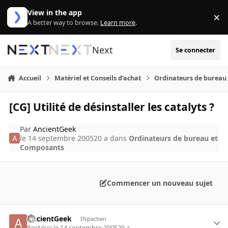
Aller au contenu
View in the app
×
Di
A better way to browse.
Learn more
.
Next
Se connecter
Accueil
Matériel et Conseils d'achat
Ordinateurs de bureau
[CG] Utilité de désinstaller les catalyts ?
Par
AncientGeek
le 14 septembre 2005
20 a
dans
Ordinateurs de bureau et
Composants
Commencer un nouveau sujet
AncientGeek
INpactien
Posté(e)
le 14 septembre 2005
20 a