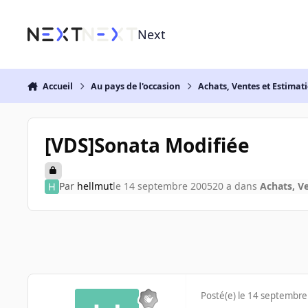
Aller au contenu
Next
Accueil
Au pays de l'occasion
Achats, Ventes et Estimat
[VDS]Sonata Modifiée
Par
hellmut
le 14 septembre 2005
20 a
dans
Achats, V
Posté(e)
le 14 septembre