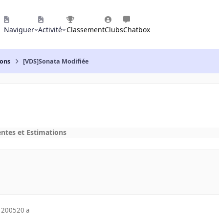
Naviguer
Activité
Classement
Clubs
Chatbox
ions
[VDS]Sonata Modifiée
entes et Estimations
 2005
20 a