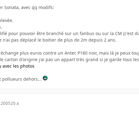
er Sonata, avec qq modifs:
nlevée.
s.
ifié pour pouvoir être branché sur un fanbus ou sur la CM (c'est du
 n'ai pas déplacé le boitier de plus de 2m depuis 2 ans.
échange plus euros contre un Antec P180 noir, mais là je peux touj
le carton d'origine j'ai pas un appart très grand si je garde tous les
 avec les photos
 pollueurs dehors...
 2005
20 a