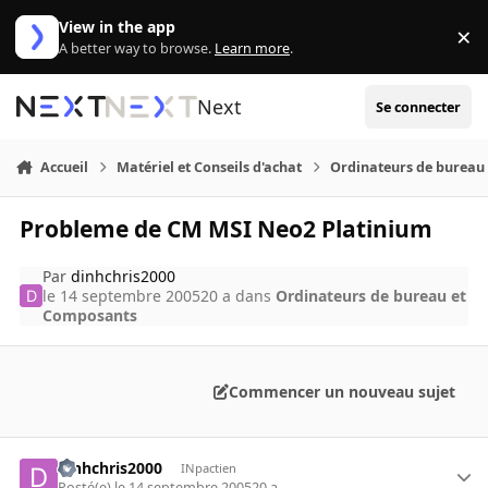
Aller au contenu
View in the app
×
Di
A better way to browse.
Learn more
.
Next
Se connecter
Accueil
Matériel et Conseils d'achat
Ordinateurs de bureau
Probleme de CM MSI Neo2 Platinium
Par
dinhchris2000
le 14 septembre 2005
20 a
dans
Ordinateurs de bureau et
Composants
Commencer un nouveau sujet
dinhchris2000
INpactien
Posté(e)
le 14 septembre 2005
20 a