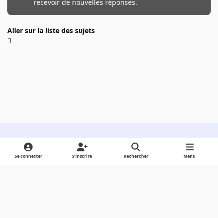
recevoir de nouvelles réponses.
Aller sur la liste des sujets
Light Mode
Dark Mode
System Preference
Se connecter
S’inscrire
Rechercher
Menu
Langue
Cookies
Powered by
Invision Community