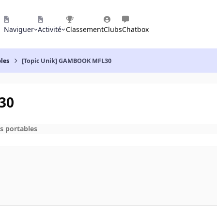
Naviguer
Activité
Classement
Clubs
Chatbox
les
[Topic Unik] GAMBOOK MFL30
30
s portables