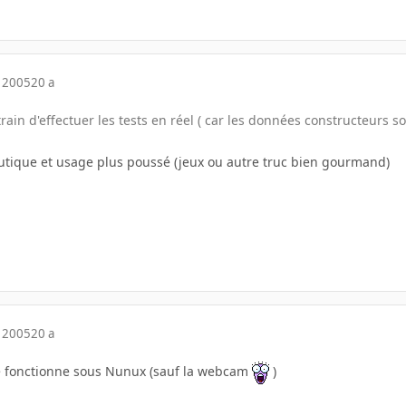
 2005
20 a
train d'effectuer les tests en réel ( car les données constructeurs s
tique et usage plus poussé (jeux ou autre truc bien gourmand)
 2005
20 a
e fonctionne sous Nunux (sauf la webcam
)