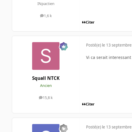
INpactien
1,6 k
messages
Citer
Posté(e)
le 13 septembre
Vi ca serait interessant
Squall NTCK
Ancien
15,8 k
messages
Citer
Posté(e)
le 13 septembre