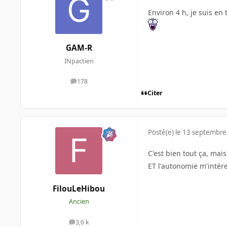
Environ 4 h, je suis en 
GAM-R
INpactien
178
messages
Citer
Posté(e)
le 13 septembre
C'est bien tout ça, ma
ET l'autonomie m'intér
FilouLeHibou
Ancien
3,6 k
messages