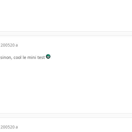
 2005
20 a
 sinon, cool le mini test
 2005
20 a