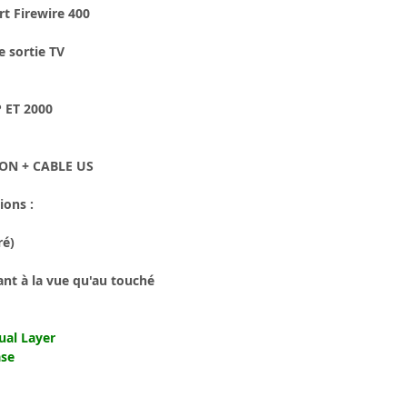
rt Firewire 400
e sortie TV
 ET 2000
ION + CABLE US
ions :
ré)
tant à la vue qu'au touché
ual Layer
ase