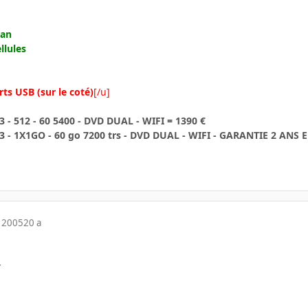
ran
llules
ts USB (sur le coté)
[/u]
 - 512 - 60 5400 - DVD DUAL - WIFI = 1390 €
 - 1X1GO - 60 go 7200 trs - DVD DUAL - WIFI - GARANTIE 2 ANS
 2005
20 a