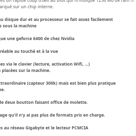
après un rapide coup d'oeil au bios qui m'indique 1256 Mo de ram !!!
rqué sur un chip interne.
au disque dur et au processeur se fait assez facilement
s sous la machine
e une geforce 6400 de chez Nvidia
gréable au touché et à la vue
s via le clavier (lecture, activation Wifi, ...)
 placées sur la machine.
xtraordinaire (capteur 300k) mais est bien plus pratique
ne.
e deux boutton faisant office de molette.
ge qu'il n'y ai pas plus de formats pris en charge.
ces au réseau Gigabyte et le lecteur PCMCIA