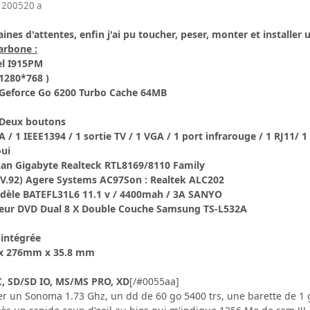
 2005
20 a
nes d'attentes, enfin j'ai pu toucher, peser, monter et installe
arbone :
el I915PM
(1280*768 )
a Geforce Go 6200 Turbo Cache 64MB
 Deux boutons
A / 1 IEEE1394 / 1 sortie TV / 1 VGA / 1 port infrarouge / 1 RJ11/ 
oui
Lan Gigabyte Realteck RTL8169/8110 Family
.92) Agere Systems AC97Son : Realtek ALC202
 Modèle BATEFL31L6 11.1 v / 4400mah / 3A SANYO
aveur DVD Dual 8 X Double Couche Samsung TS-L532A
intégrée
 x 276mm x 35.8 mm
C, SD/SD IO, MS/MS PRO, XD
[/#0055aa]
r un Sonoma 1.73 Ghz, un dd de 60 go 5400 trs, une barette de 1 go