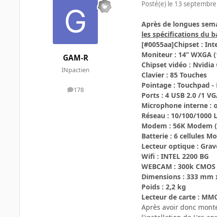
Posté(e)
le 13 septembre
Après de longues semai
les spécifications du b
[#0055aa]Chipset : Int
Moniteur : 14’’ WXGA 
GAM-R
Chipset vidéo : Nvidi
INpactien
Clavier : 85 Touches
Pointage : Touchpad -
178
messages
Ports : 4 USB 2.0 /1 VG
Microphone interne : 
Réseau : 10/100/1000 
Modem : 56K Modem (V
Batterie : 6 cellules
Lecteur optique : Gr
Wifi : INTEL 2200 BG
WEBCAM : 300k CMOS 
Dimensions : 333 mm
Poids : 2,2 kg
Lecteur de carte : MM
Après avoir donc monte