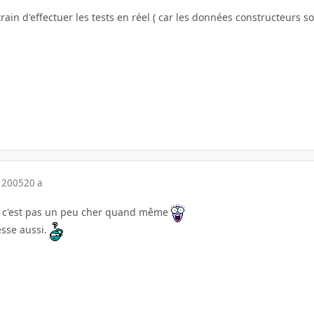
train d'effectuer les tests en réel ( car les données constructeurs s
 2005
20 a
is c'est pas un peu cher quand même
esse aussi.