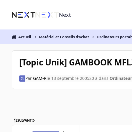
Aller au contenu
Next
Accueil
Matériel et Conseils d'achat
Ordinateurs portab
[Topic Unik] GAMBOOK MFL
Par
GAM-R
le 13 septembre 2005
20 a
dans
Ordinateur
1
2
SUIVANT