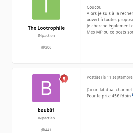
Coucou
Alors je suis à la rech
ouvert à toutes proposi
Je cherche également d
The Lootrophile
Mes MP ou ce posts son
INpactien
306
messages
Posté(e)
le 11 septembre
J'ai un kit dual channe
Pour le prix: 45€ fdpin
boub01
INpactien
441
messages