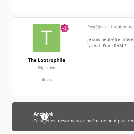
Posté(e)
le 11 septembre
Je suis peut-être inter
l'achat d'une RAM ?
The Lootrophile
INpactien
306
messages
Archivé
Ce sujet est désormais archivé et ne peut plus re