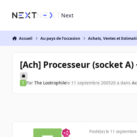
Aller au contenu
Next
Accueil
Au pays de l'occasion
Achats, Ventes et Estimat
[Ach] Processeur (socket A)
Par
The Lootrophile
le 11 septembre 2005
20 a
dans
Ac
Posté(e)
le 11 septembre