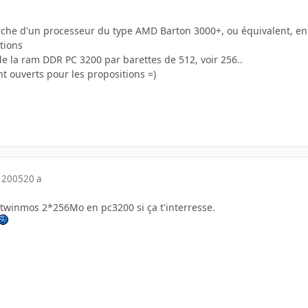
erche d'un processeur du type AMD Barton 3000+, ou équivalent, enfi
tions
e la ram DDR PC 3200 par barettes de 512, voir 256..
t ouverts pour les propositions =)
 2005
20 a
l twinmos 2*256Mo en pc3200 si ça t'interresse.