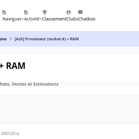
Naviguer
Activité
Classement
Clubs
Chatbox
ions
[Ach] Processeur (socket A) + RAM
 + RAM
hats, Ventes et Estimations
 2005
20 a