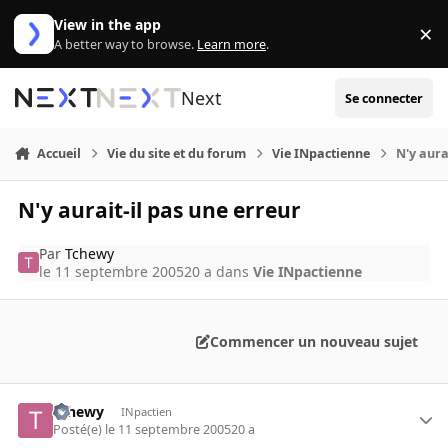
Aller au contenu
View in the app
×
Di
A better way to browse.
Learn more
.
Next
Se connecter
Accueil
Vie du site et du forum
Vie INpactienne
N'y aura
N'y aurait-il pas une erreur
Par
Tchewy
le 11 septembre 2005
20 a
dans
Vie INpactienne
Commencer un nouveau sujet
Tchewy
INpactien
Posté(e)
le 11 septembre 2005
20 a