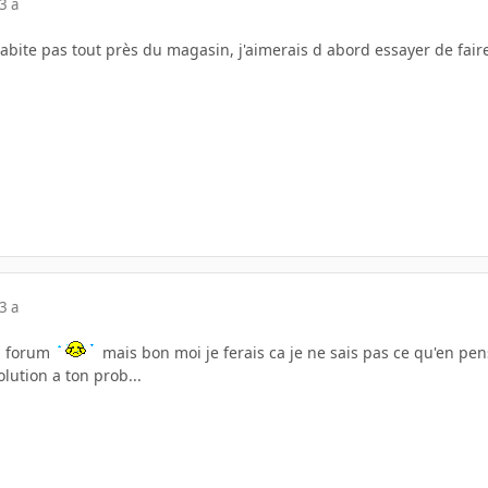
3 a
abite pas tout près du magasin, j'aimerais d abord essayer de fai
3 a
du forum
mais bon moi je ferais ca je ne sais pas ce qu'en p
olution a ton prob...