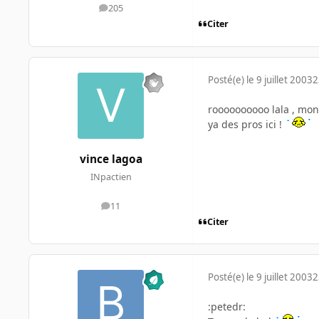
205
messages
Citer
Posté(e)
le 9 juillet 2003
2
roooooooooo lala , mon 
ya des pros ici !
vince lagoa
INpactien
11
messages
Citer
Posté(e)
le 9 juillet 2003
2
:petedr: