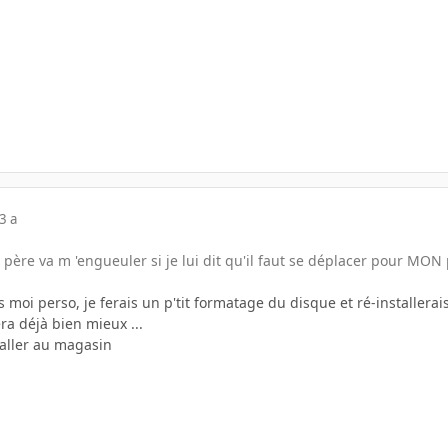
3 a
père va m 'engueuler si je lui dit qu'il faut se déplacer pour MON p
s moi perso, je ferais un p'tit formatage du disque et ré-installerai
ra déjà bien mieux ...
'aller au magasin