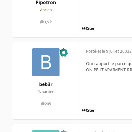
Pipotron
Ancien
3,5 k
messages
Citer
Posté(e)
le 9 juillet 2003
2
Oui rapport le parce q
ON PEUT VRAIMENT RI
beb3r
INpactien
205
messages
Citer