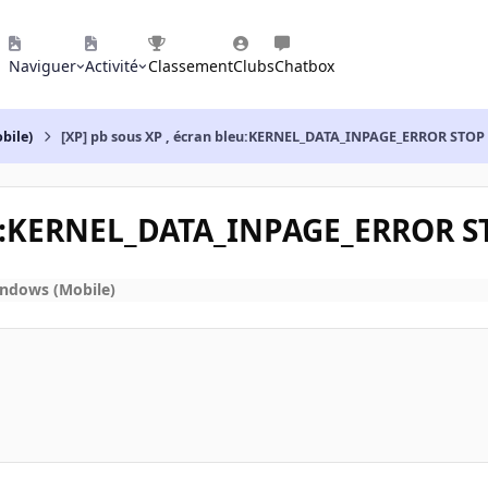
Naviguer
Activité
Classement
Clubs
Chatbox
bile)
[XP] pb sous XP , écran bleu:KERNEL_DATA_INPAGE_ERROR STOP
leu:KERNEL_DATA_INPAGE_ERROR S
indows (Mobile)