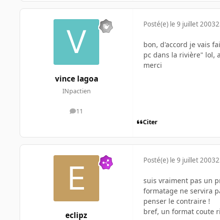
Posté(e)
le 9 juillet 2003
2
bon, d'accord je vais fa
pc dans la rivière" lol,
merci
vince lagoa
INpactien
11
messages
Citer
Posté(e)
le 9 juillet 2003
2
suis vraiment pas un p
formatage ne servira pa
penser le contraire !
bref, un format coute r
eclipz