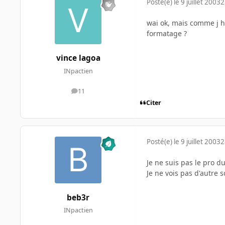
Posté(e)
le 9 juillet 2003
2
wai ok, mais comme j h
formatage ?
vince lagoa
INpactien
11
messages
Citer
Posté(e)
le 9 juillet 2003
2
Je ne suis pas le pro 
Je ne vois pas d'autre s
beb3r
INpactien