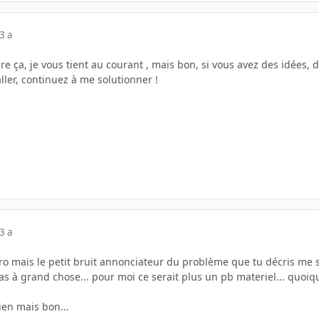
3 a
ire ça, je vous tient au courant , mais bon, si vous avez des idées, di
 aller, continuez à me solutionner !
3 a
ro mais le petit bruit annonciateur du problème que tu décris me
s à grand chose... pour moi ce serait plus un pb materiel... quoiqu
ien mais bon...