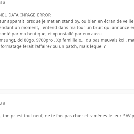
3 a
RNEL_DATA_INPAGE_ERROR
eur apparait lorsque je met en stand by, ou bien en écran de veille
endant un moment, j entend dans ma tour un bruit qui annonce en fa
onté par ma boutique, et xp installé par eux aussi.
sung), dd 80go, 9700pro , Xp familliale... du pas mauvais koi . mai
formatage ferait l'affaire? ou un patch, mais lequel ?
3 a
, ton pc est tout neuf, ne te fais pas chier et ramènes-le leur. SAV