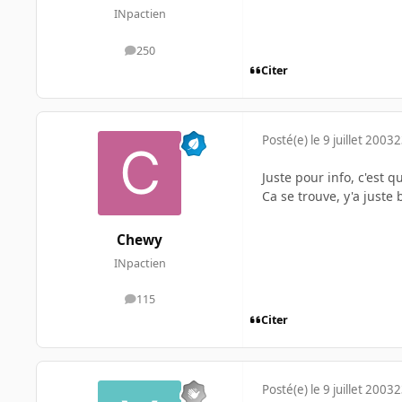
INpactien
250
messages
Citer
Posté(e)
le 9 juillet 2003
2
Juste pour info, c'est q
Ca se trouve, y'a juste 
Chewy
INpactien
115
messages
Citer
Posté(e)
le 9 juillet 2003
2