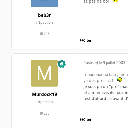
Ta pas de bol
beb3r
INpactien
205
messages
Citer
Posté(e)
le 9 juillet 2003
2
roooooooooo lala , mon 
ya des pros ici !
Je suis po un "pro" mai
et a mon avis ils tourne
Murdock19
test d'abord sa avant d
INpactien
635
messages
Citer