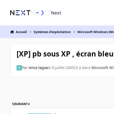
Aller au contenu
Next
Accueil
Systèmes d'exploitation
Microsoft Windows (Mo
[XP] pb sous XP , écran b
Par
vince lagoa
le 8 juillet 2003
23 a
dans
Microsoft W
1
2
SUIVANT