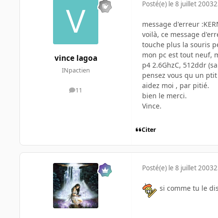
Posté(e)
le 8 juillet 2003
2
message d'erreur :KE
voilà, ce message d'err
touche plus la souris p
mon pc est tout neuf, m
vince lagoa
p4 2.6GhzC, 512ddr (sam
INpactien
pensez vous qu un ptit 
aidez moi , par pitié.
11
messages
bien le merci.
Vince.
Citer
Posté(e)
le 8 juillet 2003
2
si comme tu le dis