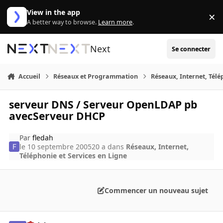
Aller au contenu
View in the app
×
Di
A better way to browse.
Learn more
.
Next
Se connecter
Accueil
Réseaux et Programmation
Réseaux, Internet, Télé
serveur DNS / Serveur OpenLDAP pb
avecServeur DHCP
Par
fledah
le 10 septembre 2005
20 a
dans
Réseaux, Internet,
Téléphonie et Services en Ligne
Commencer un nouveau sujet