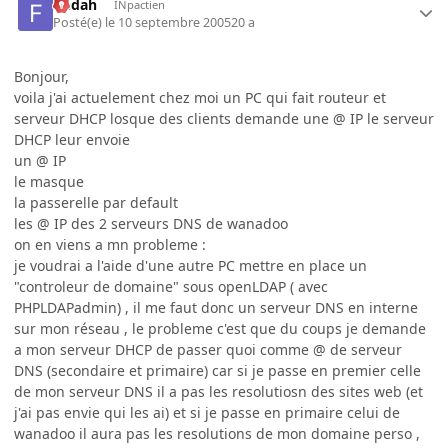
fledah
INpactien
Posté(e)
le 10 septembre 2005
20 a
Bonjour,
voila j'ai actuelement chez moi un PC qui fait routeur et
serveur DHCP losque des clients demande une @ IP le serveur
DHCP leur envoie
un @ IP
le masque
la passerelle par default
les @ IP des 2 serveurs DNS de wanadoo
on en viens a mn probleme :
je voudrai a l'aide d'une autre PC mettre en place un
"controleur de domaine" sous openLDAP ( avec
PHPLDAPadmin) , il me faut donc un serveur DNS en interne
sur mon réseau , le probleme c'est que du coups je demande
a mon serveur DHCP de passer quoi comme @ de serveur
DNS (secondaire et primaire) car si je passe en premier celle
de mon serveur DNS il a pas les resolutiosn des sites web (et
j'ai pas envie qui les ai) et si je passe en primaire celui de
wanadoo il aura pas les resolutions de mon domaine perso ,