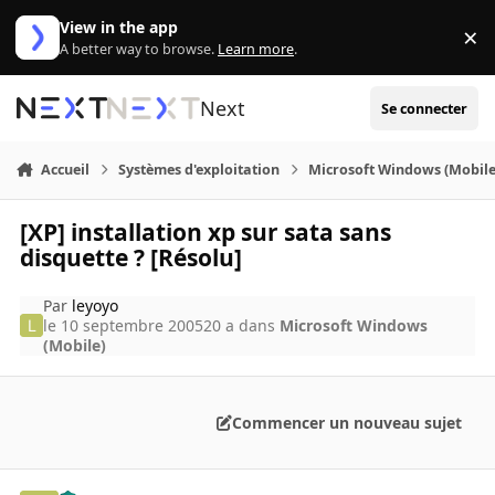
Aller au contenu
View in the app
×
Di
A better way to browse.
Learn more
.
Next
Se connecter
Accueil
Systèmes d'exploitation
Microsoft Windows (Mobile
[XP] installation xp sur sata sans
disquette ? [Résolu]
Par
leyoyo
le 10 septembre 2005
20 a
dans
Microsoft Windows
(Mobile)
Commencer un nouveau sujet