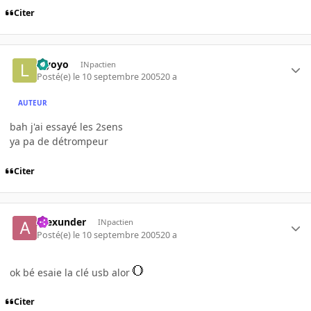
Citer
leyoyo
INpactien
Posté(e)
le 10 septembre 2005
20 a
AUTEUR
bah j'ai essayé les 2sens
ya pa de détrompeur
Citer
Alexunder
INpactien
Posté(e)
le 10 septembre 2005
20 a
ok bé esaie la clé usb alor
Citer