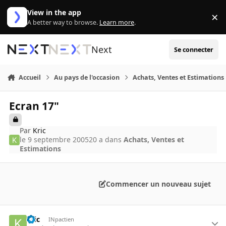
Aller au contenu
View in the app
×
Di
A better way to browse.
Learn more
.
Next
Se connecter
Accueil
Au pays de l'occasion
Achats, Ventes et Estimations
Ecran 17"
Par
Kric
le 9 septembre 2005
20 a
dans
Achats, Ventes et
Estimations
Commencer un nouveau sujet
Kric
INpactien