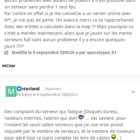
aucun problemes avec autant de joueurs k il est possible dans
un serveur sans perdre 1 seul fps.
Par contre en effet si je me connecte a un server online avec
0/*, je n'ai pas de perte. On avance merci ca se rapprocherait
donc des entites a calculees dans la map ?? Mais pourquoi ca
s'met a merder maintenant, alors que je jouait sur les meme
serveurs full sans aucun probleme il y a encore quelques
jours ????
Modifié
le 9 septembre 2005
20 a
par apocalypse_91
Citer
motorland
INpactien
Posté(e)
le 9 septembre 2005
20 a
Des compsant du serveur qui fatigue (Disques dures),
routeurs internes, l'admin qui dort
... vas savoire. pour
l'instant les seuls salles serveurs que j'ai vue m'on plutot
inquieté par le nombre de serveurs, et le nombre de routeurs
pour géré tout ca (sans compter les kms de cables
, c