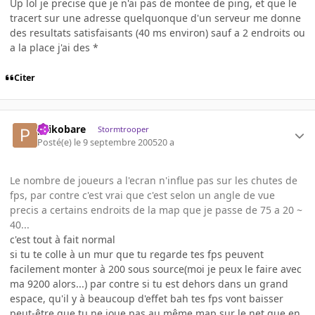
Up lol je precise que je n'ai pas de montee de ping, et que le
tracert sur une adresse quelquonque d'un serveur me donne
des resultats satisfaisants (40 ms environ) sauf a 2 endroits ou
a la place j'ai des *
Citer
psikobare
Stormtrooper
Posté(e)
le 9 septembre 2005
20 a
Le nombre de joueurs a l'ecran n'influe pas sur les chutes de
fps, par contre c'est vrai que c'est selon un angle de vue
precis a certains endroits de la map que je passe de 75 a 20 ~
40...
c'est tout à fait normal
si tu te colle à un mur que tu regarde tes fps peuvent
facilement monter à 200 sous source(moi je peux le faire avec
ma 9200 alors...) par contre si tu est dehors dans un grand
espace, qu'il y à beaucoup d'effet bah tes fps vont baisser
peut-être que tu ne joue pas au même map sur le net que en