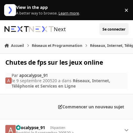
Aller au contenu
View in the app
×
Di
A better way to browse.
Learn more
.
Next
Se connecter
Accueil
Réseaux et Programmation
Réseaux, Internet, Télé
Chutes de fps sur les jeux online
Par
apocalypse_91
le 9 septembre 2005
20 a
dans
Réseaux, Internet,
Téléphonie et Services en Ligne
Commencer un nouveau sujet
apocalypse_91
INpactien
Posté(e)
le 9 septembre 2005
20 a