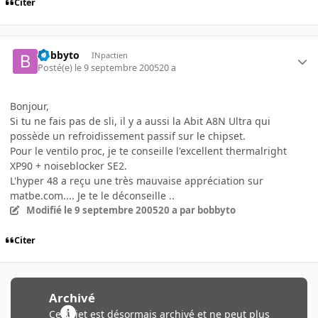
Citer
bobbyto
INpactien
Posté(e)
le 9 septembre 2005
20 a
Bonjour,
Si tu ne fais pas de sli, il y a aussi la Abit A8N Ultra qui
possède un refroidissement passif sur le chipset.
Pour le ventilo proc, je te conseille l'excellent thermalright
XP90 + noiseblocker SE2.
L'hyper 48 a reçu une très mauvaise appréciation sur
matbe.com.... Je te le déconseille ..
Modifié
le 9 septembre 2005
20 a
par bobbyto
Citer
Archivé
Ce sujet est désormais archivé et ne peut plus