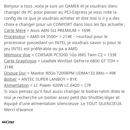
Bonjour a tous ,voila je suis un GAMER et je voudrais donc
changer de PC pour passer au PCI-Express je vous note la
config de ce que je voudrais acheter et dite moi si il y a des
choix a changer pour un CONFORT dans tous les fps actuelle ;
Carte Mere
= Asus A8N-SLI PREMIUM = 169€
Processeur
= AMD 64 3500+ = 214€ -->surtout pour le
processeur possedant un INTEL je voudrais savoir si pour le
jeu INTEL est préférable ou pa a AMD
Mémoire Vive
= CORSAIR PC3200 1Go XMS Twin C2 = 133€
Carte Graphique
= Leadtek Winfast GeForce 6800 GT TDH =
318€
Disque Dur
= Maxtor 80Go 7200RPM UDMA133 8Mo = 49€
Boitier
= ANTEC SUPER LANBOY = 81€
Alimentation
= LC Power 420W LC 6420 = 27€
Si vous pensez qu'il faut aussi changer le boitier+alim dites le
moi je recherche un boitier assez petit (No Shuttle) léger et
équipé d'une alimentation silencieuse .Le TOUT SILENCIEUX.
Merci d'avance
Citer