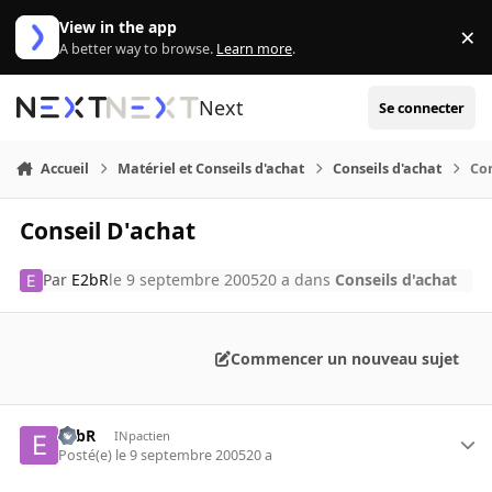
Aller au contenu
View in the app
×
Di
A better way to browse.
Learn more
.
Next
Se connecter
Accueil
Matériel et Conseils d'achat
Conseils d'achat
Con
Conseil D'achat
Par
E2bR
le 9 septembre 2005
20 a
dans
Conseils d'achat
Commencer un nouveau sujet
E2bR
INpactien
Posté(e)
le 9 septembre 2005
20 a