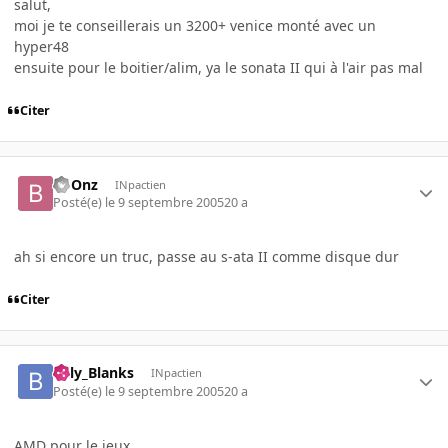
salut,
moi je te conseillerais un 3200+ venice monté avec un
hyper48
ensuite pour le boitier/alim, ya le sonata II qui à l'air pas mal
Citer
boOnz
INpactien
Posté(e)
le 9 septembre 2005
20 a
ah si encore un truc, passe au s-ata II comme disque dur
Citer
Billy_Blanks
INpactien
Posté(e)
le 9 septembre 2005
20 a
AMD pour le jeux.