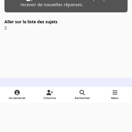
recevoir de nouvelles réponses.
Aller sur la liste des sujets
Light Mode
Dark Mode
System Preference
Se connecter
S’inscrire
Rechercher
Menu
Langue
Cookies
Powered by
Invision Community