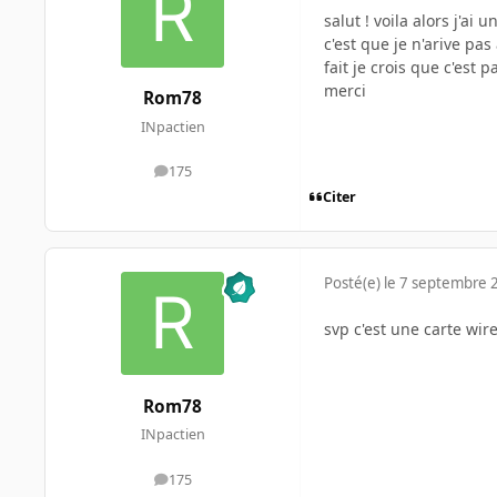
salut ! voila alors j'ai
c'est que je n'arive pas
fait je crois que c'est
merci
Rom78
INpactien
175
messages
Citer
Posté(e)
le 7 septembre 
svp c'est une carte wire
Rom78
INpactien
175
messages