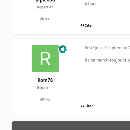
tchao
INpactien
166
messages
Citer
Posté(e)
le 9 septembre 
ba ca march toujours pa
Rom78
INpactien
175
messages
Citer