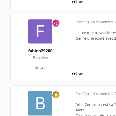
Citer
Posté(e)
le 8 septembre 
Est-ce que tu vois le ré
Genre une icone avec 2 
fabien29200
INpactien
3,4 k
messages
Citer
Posté(e)
le 9 septembre 
Intel Centrino c'est ca ?
Alors.
C'est tres simple : deux