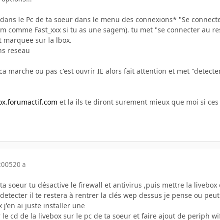
e dans le Pc de ta soeur dans le menu des connexions* "Se connecte
m comme Fast_xxx si tu as une sagem). tu met "se connecter au resea
t marquee sur la lbox.
ns reseau
i ca marche ou pas c'est ouvrir IE alors fait attention et met "dete
box.forumactif.com
et la ils te diront surement mieux que moi si ce
2005
20 a
 ta soeur tu désactive le firewall et antivirus ,puis mettre la liveb
 detecter il te restera à rentrer la clés wep dessus je pense ou peu
 j'en ai juste installer une
le cd de la livebox sur le pc de ta soeur et faire ajout de periph wif