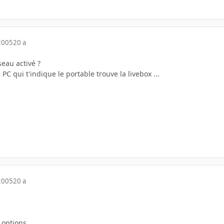
2005
20 a
seau activé ?
PC qui t'indique le portable trouve la livebox ...
2005
20 a
 options...