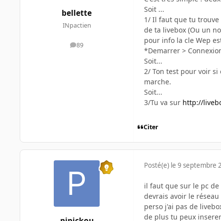
Soit ...
bellette
1/ Il faut que tu trouv
INpactien
de ta livebox (Ou un no
pour info la cle Wep es
89
messages
*Demarrer > Connexio
Soit...
2/ Ton test pour voir s
marche.
Soit...
3/Tu va sur
http://live
Citer
Posté(e)
le 9 septembre 
il faut que sur le pc de
devrais avoir le réseau
perso j'ai pas de livebox
de plus tu peux inserer 
pipickou