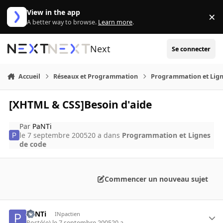
Aller au contenu
View in the app
×
Di
A better way to browse.
Learn more
.
Next
Se connecter
Accueil
Réseaux et Programmation
Programmation et Lign
[XHTML & CSS]Besoin d'aide
Par
PaNTi
le 7 septembre 2005
20 a
dans
Programmation et Lignes
de code
Commencer un nouveau sujet
PaNTi
INpactien
Posté(e)
le 7 septembre 2005
20 a