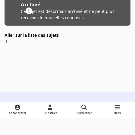
Archivé
Ce sujet est désormais archivé et ne peut plus
recevoir de nouvelles réponses.
Aller sur la liste des sujets
Light Mode
Dark Mode
System Preference
Se connecter
S’inscrire
Rechercher
Menu
Langue
Cookies
Powered by
Invision Community