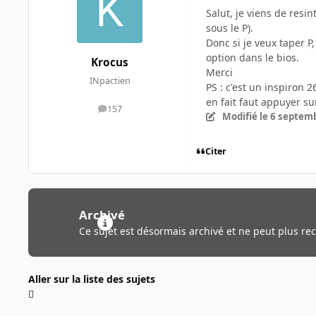
Salut, je viens de resin
sous le P).
Donc si je veux taper P
option dans le bios.
Krocus
Merci
INpactien
PS : c'est un inspiron 2
en fait faut appuyer su
157
messages
Modifié
le 6 septem
Citer
Archivé
Ce sujet est désormais archivé et ne peut plus re
Aller sur la liste des sujets