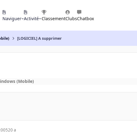
Naviguer
Activité
Classement
Clubs
Chatbox
bile)
[LOGICIEL] A supprimer
indows (Mobile)
2005
20 a