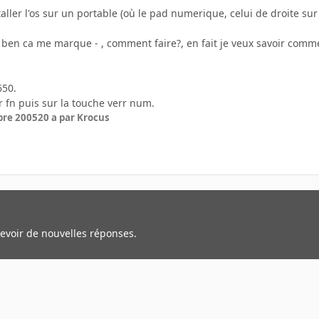
taller l'os sur un portable (où le pad numerique, celui de droite sur u
, ben ca me marque - , comment faire?, en fait je veux savoir comme
650.
r fn puis sur la touche verr num.
bre 2005
20 a
par Krocus
cevoir de nouvelles réponses.