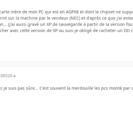
 carte mère de mon PC qui est en AGPX8 et dont le chipset ne supp
rnit sur la machine par le vendeur (NEC) et d'après ce que j'ai en
n... (j'ai aussi gravé un XP de sauvegarde à partir de la version fou
cher avec cette version de XP ou suis-je obligé de racheter un DD 
2005
20 a
is je suis pas sûre... C'est souvent la merdouille les pcs monté pa