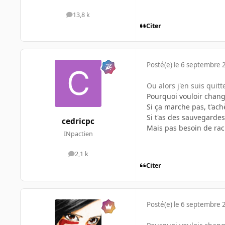
13,8 k
messages
Citer
Posté(e)
le 6 septembre 
Ou alors j'en suis qui
Pourquoi vouloir chang
Si ça marche pas, t'ac
Si t'as des sauvegarde
cedricpc
Mais pas besoin de ra
INpactien
2,1 k
messages
Citer
Posté(e)
le 6 septembre 