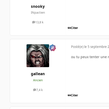
snooky
INpactien
13,8 k
messages
Citer
Posté(e)
le 5 septembre 
ou tu peux tenter une 
gallean
Ancien
7,4 k
messages
Citer