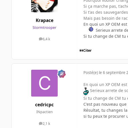
Pourquoi vouloir chang
Si ça marche pas, t'ac
Si t'as des sauvegarde
Mais pas besoin de ra
Krapace
En quoi un XP OEM est
Stormtrooper
Serieux arrete de
Si tu change de CM tu 
6,4 k
messages
Citer
Posté(e)
le 6 septembre 
En quoi un XP OEM est
Serieux arrete de so
Si tu change de CM tu 
C'est pas nouveau que 
cedricpc
Résultat, tu changes l
INpactien
si tu peux te procurer
2,1 k
messages