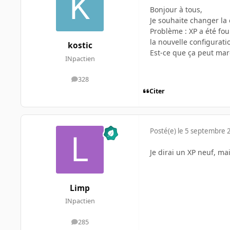
Bonjour à tous,
Je souhaite changer la
Problème : XP a été fou
la nouvelle configuratio
kostic
Est-ce que ça peut mar
INpactien
328
messages
Citer
Posté(e)
le 5 septembre 
Je dirai un XP neuf, ma
Limp
INpactien
285
messages