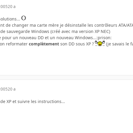
2005
20 a
solutions...
vant de changer ma carte mère je désinstalle les contrôleurs ATA/ATA
D de sauvegarde Windows (créé avec ma version XP NEC)
tte pour un nouveau DD et un nouveau Windows...:prison:
-on reformater
complètement
son DD sous XP ?
(je savais le 
2005
20 a
 de XP et suivre les instructions...