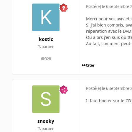
Posté(e)
le 6 septembre 
Merci pour vos avis et 
Si j'ai bien compris, a
réparation avec le DV
Ou alors j'en suis qui
kostic
Au fait, comment peut
INpactien
328
messages
Citer
Posté(e)
le 6 septembre 
Il faut booter sur le CD
snooky
INpactien