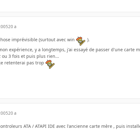
2005
20 a
chose imprévisible (surtout avec win
).
e mon expérience, y a longtemps, j'ai essayé de passer d'une carte 
ou 3 fois et puis plus rien...
je retenterai pas trop
2005
20 a
 controleurs ATA / ATAPI IDE avec l'ancienne carte mère , puis install