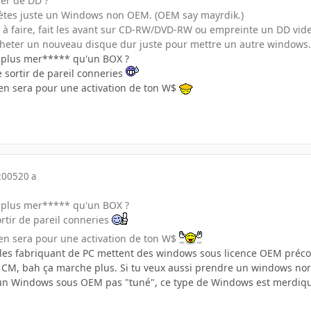
er de DD ?
hètes juste un Windows non OEM. (OEM say mayrdik.)
s à faire, fait les avant sur CD-RW/DVD-RW ou empreinte un DD vid
cheter un nouveau disque dur juste pour mettre un autre windows
 plus mer***** qu'un BOX ?
 sortir de pareil conneries
en sera pour une activation de ton W$
2005
20 a
 plus mer***** qu'un BOX ?
rtir de pareil conneries
en sera pour une activation de ton W$
les fabriquant de PC mettent des windows sous licence OEM préconfi
a CM, bah ça marche plus. Si tu veux aussi prendre un windows no
 un Windows sous OEM pas "tuné", ce type de Windows est merdiqu