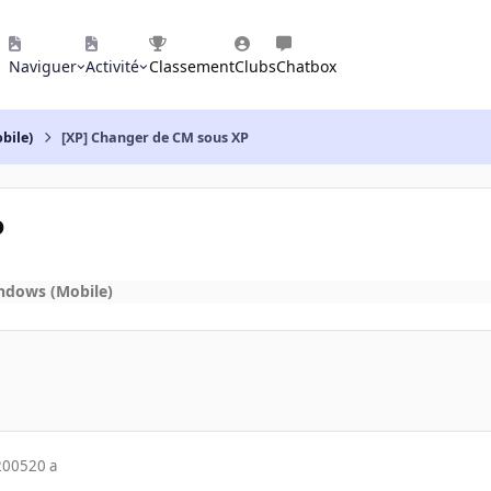
Naviguer
Activité
Classement
Clubs
Chatbox
bile)
[XP] Changer de CM sous XP
P
ndows (Mobile)
2005
20 a