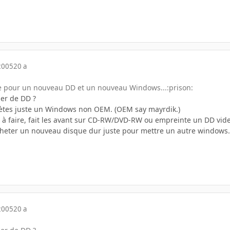
2005
20 a
tte pour un nouveau DD et un nouveau Windows...:prison:
er de DD ?
hètes juste un Windows non OEM. (OEM say mayrdik.)
s à faire, fait les avant sur CD-RW/DVD-RW ou empreinte un DD vid
cheter un nouveau disque dur juste pour mettre un autre windows
2005
20 a