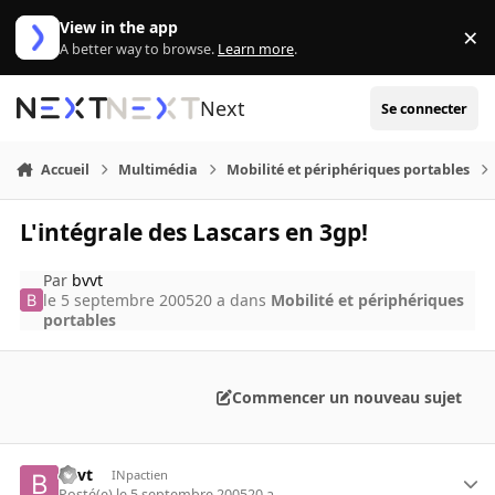
Aller au contenu
View in the app
×
Di
A better way to browse.
Learn more
.
Next
Se connecter
Accueil
Multimédia
Mobilité et périphériques portables
L'intégrale des Lascars en 3gp!
Par
bvvt
le 5 septembre 2005
20 a
dans
Mobilité et périphériques
portables
Commencer un nouveau sujet
bvvt
INpactien
Posté(e)
le 5 septembre 2005
20 a