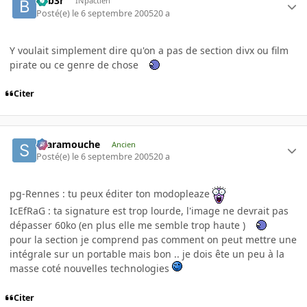
beb3r
INpactien
Posté(e)
le 6 septembre 2005
20 a
Y voulait simplement dire qu'on a pas de section divx ou film
pirate ou ce genre de chose
Citer
Scaramouche
Ancien
Posté(e)
le 6 septembre 2005
20 a
pg-Rennes : tu peux éditer ton modopleaze
IcEfRaG : ta signature est trop lourde, l'image ne devrait pas
dépasser 60ko (en plus elle me semble trop haute )
pour la section je comprend pas comment on peut mettre une
intégrale sur un portable mais bon .. je dois ête un peu à la
masse coté nouvelles technologies
Citer