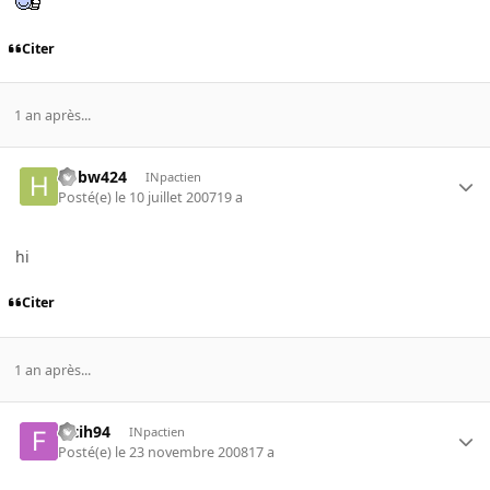
Citer
1 an après...
hbbw424
INpactien
Posté(e)
le 10 juillet 2007
19 a
hi
Citer
1 an après...
fatih94
INpactien
Posté(e)
le 23 novembre 2008
17 a