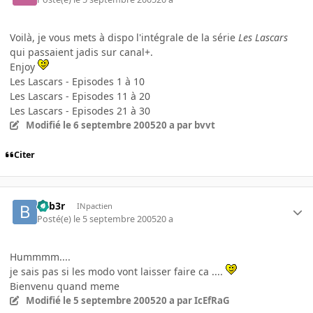
Voilà, je vous mets à dispo l'intégrale de la série
Les Lascars
qui passaient jadis sur canal+.
Enjoy
Les Lascars - Episodes 1 à 10
Les Lascars - Episodes 11 à 20
Les Lascars - Episodes 21 à 30
Modifié
le 6 septembre 2005
20 a
par bvvt
Citer
beb3r
INpactien
Posté(e)
le 5 septembre 2005
20 a
Hummmm....
je sais pas si les modo vont laisser faire ca ....
Bienvenu quand meme
Modifié
le 5 septembre 2005
20 a
par IcEfRaG