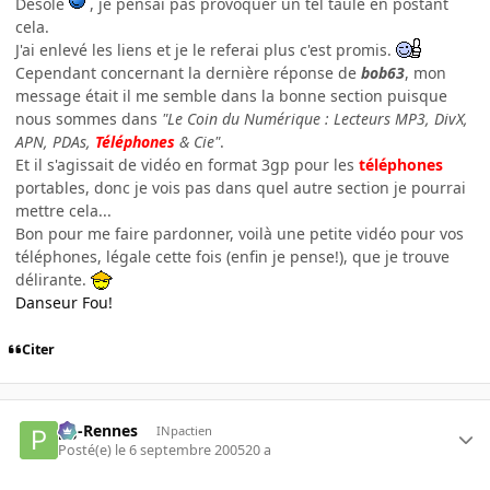
Désolé
, je pensai pas provoquer un tel taulé en postant
cela.
J'ai enlevé les liens et je le referai plus c'est promis.
Cependant concernant la dernière réponse de
bob63
, mon
message était il me semble dans la bonne section puisque
nous sommes dans
"Le Coin du Numérique : Lecteurs MP3, DivX,
APN, PDAs,
Téléphones
& Cie"
.
Et il s'agissait de vidéo en format 3gp pour les
téléphones
portables, donc je vois pas dans quel autre section je pourrai
mettre cela...
Bon pour me faire pardonner, voilà une petite vidéo pour vos
téléphones, légale cette fois (enfin je pense!), que je trouve
délirante.
Danseur Fou!
Citer
pg-Rennes
INpactien
Posté(e)
le 6 septembre 2005
20 a