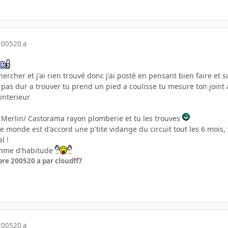
2005
20 a
chercher et j'ai rien trouvé donc j'ai posté en pensant bien faire e
pas dur a trouver tu prend un pied a coulisse tu mesure ton joint 
 interieur
y Merlin/ Castorama rayon plomberie et tu les trouves
e monde est d'accord une p'tite vidange du circuit tout les 6 mois, 
l !
omme d'habitude
bre 2005
20 a
par cloudff7
2005
20 a