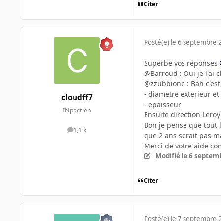
Citer
Posté(e)
le 6 septembre 
Superbe vos réponses
@Barroud : Oui je l'ai 
@zzubbione : Bah c'est 
- diametre exterieur et
cloudff7
- epaisseur
INpactien
Ensuite direction Lero
Bon je pense que tout l
1,1 k
messages
que 2 ans serait pas ma
Merci de votre aide c
Modifié
le 6 septem
Citer
Posté(e)
le 7 septembre 