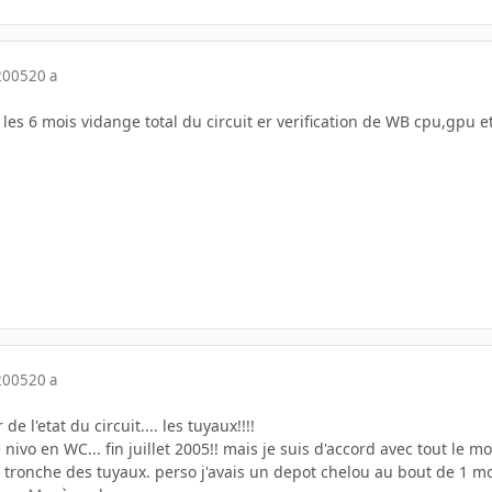
2005
20 a
s les 6 mois vidange total du circuit er verification de WB cpu,gpu e
2005
20 a
de l'etat du circuit.... les tuyaux!!!!
nivo en WC... fin juillet 2005!! mais je suis d'accord avec tout le
la tronche des tuyaux. perso j'avais un depot chelou au bout de 1 moi