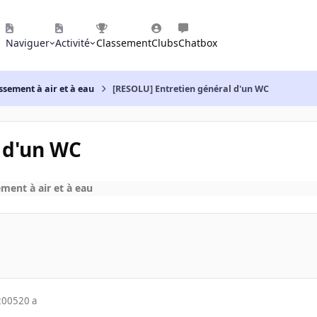
Naviguer
Activité
Classement
Clubs
Chatbox
ssement à air et à eau
[RESOLU] Entretien général d'un WC
 d'un WC
ement à air et à eau
2005
20 a