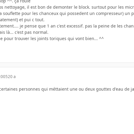
hop ^^. çà roule
os nettoyage, il est bon de demonter le block. surtout pour les micr
la souflette pour les chanceux qui possedent un compresseur) un pe
catement) et pui c tout.
stement.... je pense que 1 an c'est excessif. pas la peine de les cha
is là... c'est pas normal.
e pour trouver les joints toriques qui vont bien... ^^
2005
20 a
vu certaines personnes qui méttaient une ou deux gouttes d'eau de j