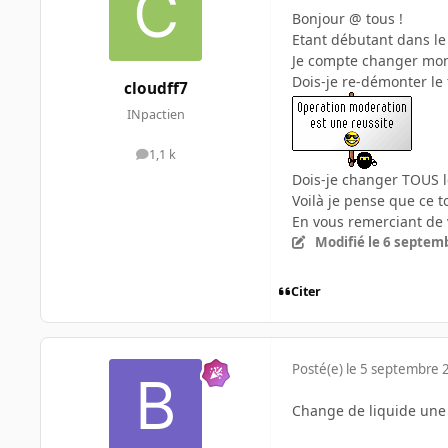
Bonjour @ tous !
Etant débutant dans le 
Je compte changer mon
Dois-je re-démonter le
cloudff7
INpactien
1,1 k
messages
Dois-je changer TOUS le
Voilà je pense que ce 
En vous remerciant de 
Modifié
le 6 septem
Citer
Posté(e)
le 5 septembre 
Change de liquide une f