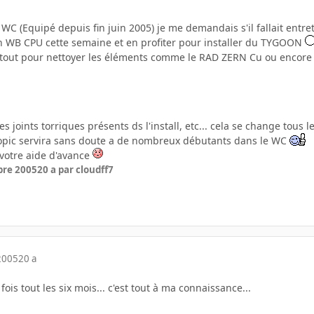
WC (Equipé depuis fin juin 2005) je me demandais s'il fallait entre
 WB CPU cette semaine et en profiter pour installer du TYGOON
 tout pour nettoyer les éléments comme le RAD ZERN Cu ou encore
s joints torriques présents ds l'install, etc... cela se change tous
topic servira sans doute a de nombreux débutants dans le WC
votre aide d'avance
bre 2005
20 a
par cloudff7
2005
20 a
ois tout les six mois... c'est tout à ma connaissance...