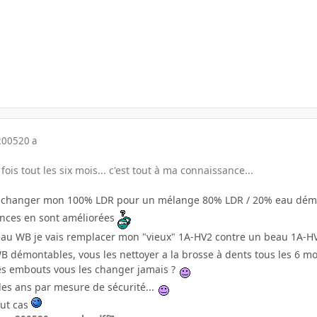
2005
20 a
ois tout les six mois... c'est tout à ma connaissance...
s a changer mon 100% LDR pour un mélange 80% LDR / 20% eau dém
mances en sont améliorées
u WB je vais remplacer mon "vieux" 1A-HV2 contre un beau 1A-
B démontables, vous les nettoyer a la brosse à dents tous les 6 mo
 des embouts vous les changer jamais ?
t les ans par mesure de sécurité...
out cas