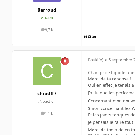
Barroud
Ancien
9,7 k
messages
Citer
Posté(e)
le 5 septembre 
Change de liquide une f
Merci de ta réponse !
Oui en effet je tenai
J'ai lu que les perfor
cloudff7
Concernant mon nouvea
INpactien
Sinon concernant les W
1,1 k
Et les joints toriques
messages
Je pensais le faire tou
Merci de ton aide en t