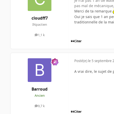
Je n'ai pas 1 an de wat
pas mal de mécanique, 
Merci de ta remarque
Oui je sais que 1 an p
cloudff7
traditionnelle de la mais
INpactien
1,1 k
messages
Citer
Posté(e)
le 5 septembre 
A vrai dire, le sujet de 
Barroud
Ancien
9,7 k
messages
Citer