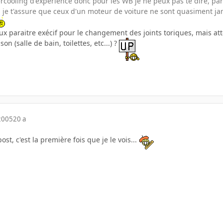
ercooling d'expérience donc pour les WB je ne peux pas te dire, par c
je t'assure que ceux d'un moteur de voiture ne sont quasiment j
eux paraitre exécif pour le changement des joints toriques, mais 
on (salle de bain, toilettes, etc...) ?
2005
20 a
post, c'est la première fois que je le vois...