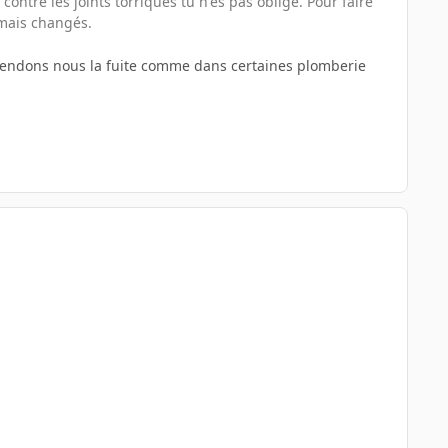
ontre les joints torriques tu n'es pas obligé. Pour faire
amais changés.
attendons nous la fuite comme dans certaines plomberie