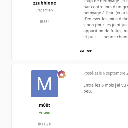
coup de nettoyage. et 
zzubbione
par contre lors d'un gr
INpactien
netoyage à l'eau (ou a 
d'enlever les joins deli
834
messages
sinon pour les joint ju
apparition de fuites, ma
et puis..... bonne chanc
Citer
Posté(e)
le 6 septembre 
Entre les 6 mois j'ai 
peu.
m00t
Ancien
11,2 k
messages