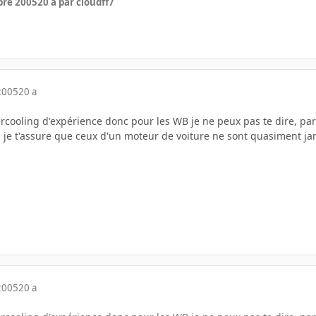
bre 2005
20 a
par cloudff7
2005
20 a
ercooling d'expérience donc pour les WB je ne peux pas te dire, par c
je t'assure que ceux d'un moteur de voiture ne sont quasiment j
2005
20 a