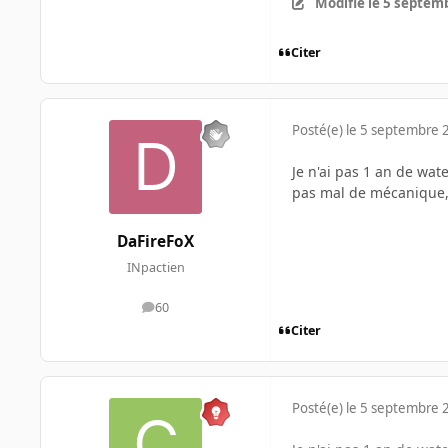
Modifié
le 5 septem
Citer
Posté(e)
le 5 septembre 
Je n'ai pas 1 an de wat
pas mal de mécanique, 
DaFireFoX
INpactien
60
messages
Citer
Posté(e)
le 5 septembre 