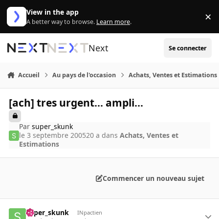
Aller au contenu
View in the app
×
Di
A better way to browse.
Learn more
.
Next
Se connecter
Accueil
Au pays de l'occasion
Achats, Ventes et Estimations
[ach] tres urgent... ampli...
Par
super_skunk
le 3 septembre 2005
20 a
dans
Achats, Ventes et
Estimations
Commencer un nouveau sujet
super_skunk
INpactien