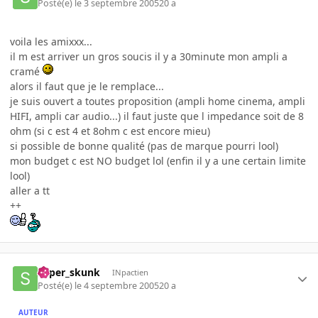
Posté(e)
le 3 septembre 2005
20 a
voila les amixxx...
il m est arriver un gros soucis il y a 30minute mon ampli a
cramé
alors il faut que je le remplace...
je suis ouvert a toutes proposition (ampli home cinema, ampli
HIFI, ampli car audio...) il faut juste que l impedance soit de 8
ohm (si c est 4 et 8ohm c est encore mieu)
si possible de bonne qualité (pas de marque pourri lool)
mon budget c est NO budget lol (enfin il y a une certain limite
lool)
aller a tt
++
super_skunk
INpactien
Posté(e)
le 4 septembre 2005
20 a
AUTEUR