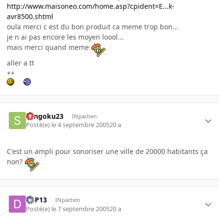
http://www.maisoneo.com/home.asp?cpident=E...k-
avr8500.shtml
oula merci c est du bon produit ca meme trop bon...
je n ai pas encore les moyen loool...
mais merci quand meme
aller a tt
++
Sangoku23
INpactien
Posté(e)
le 4 septembre 2005
20 a
C'est un ampli pour sonoriser une ville de 20000 habitants ça
non?
DLP13
INpactien
Posté(e)
le 7 septembre 2005
20 a