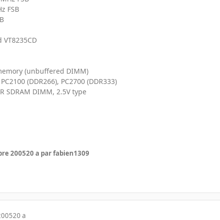
z FSB
B
nd VT8235CD
 memory (unbuffered DIMM)
 PC2100 (DDR266), PC2700 (DDR333)
DR SDRAM DIMM, 2.5V type
bre 2005
20 a
par fabien1309
2005
20 a