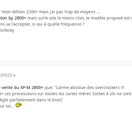
r mon Athlon 2200+ mais j'ai pas trop de moyens ...
hlon Xp 2800+
mais surle site le moins cher, le modèle proposé est 
e va l'accepter, si oui à quelle fréquence ?
Infinity
2005
20 a
e
vente du XP-M 2800+
que: "L'arme absolue des overclockers !!!
ter ces processeurs sur toutes les cartes mères Socket A (ils ne 
ègle parfaitement dans le bios)"
ur toi...