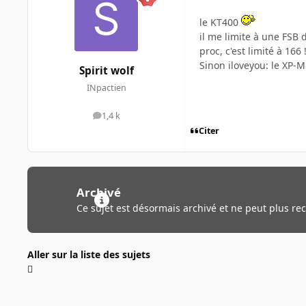
le KT400
il me limite à une FSB
proc, c'est limité à 166 !
Sinon iloveyou: le XP-M
Spirit wolf
INpactien
1,4 k
messages
Citer
Archivé
Ce sujet est désormais archivé et ne peut plus re
Aller sur la liste des sujets