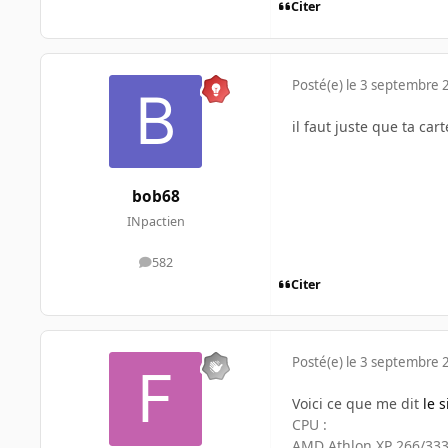
Citer
Posté(e)
le 3 septembre 
il faut juste que ta ca
bob68
INpactien
582
messages
Citer
Posté(e)
le 3 septembre 
Voici ce que me dit
le 
CPU :
AMD Athlon XP 266/33