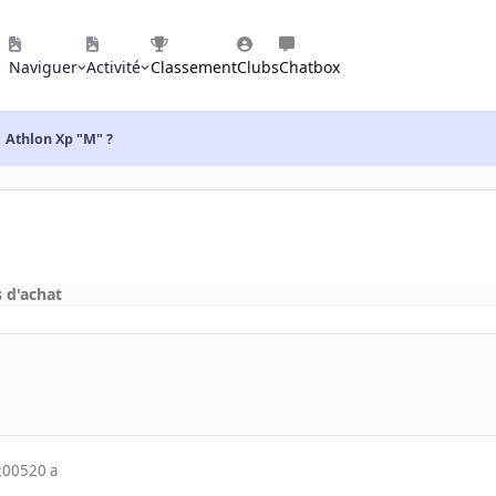
Naviguer
Activité
Classement
Clubs
Chatbox
Athlon Xp "M" ?
s d'achat
2005
20 a