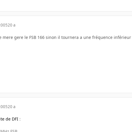
2005
20 a
rte mere gere le FSB 166 sinon il tournera a une fréquence inférieur 
2005
20 a
site de DFI
:
3MHz FSB