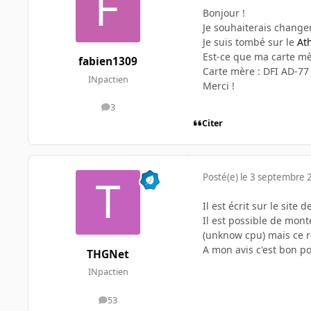
Bonjour !
Je souhaiterais change
Je suis tombé sur le
At
Est-ce que ma carte mèr
fabien1309
Carte mère : DFI AD-77 
INpactien
Merci !
3
messages
Citer
Posté(e)
le 3 septembre 
Il est écrit sur le site d
Il est possible de mon
(unknow cpu) mais ce r
A mon avis c'est bon po
THGNet
INpactien
53
messages