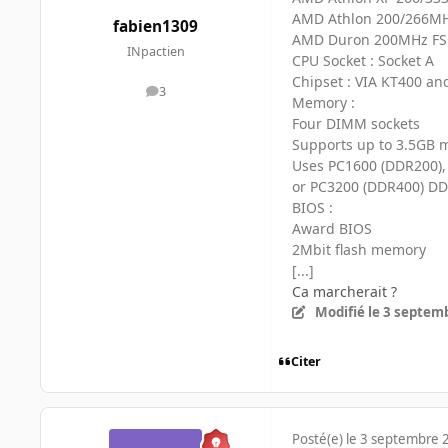
AMD Athlon 200/266MH
fabien1309
AMD Duron 200MHz FS
INpactien
CPU Socket : Socket A
Chipset : VIA KT400 a
3
messages
Memory :
Four DIMM sockets
Supports up to 3.5GB
Uses PC1600 (DDR200),
or PC3200 (DDR400) D
BIOS :
Award BIOS
2Mbit flash memory
[...]
Ca marcherait ?
Modifié
le 3 septem
Citer
Posté(e)
le 3 septembre 