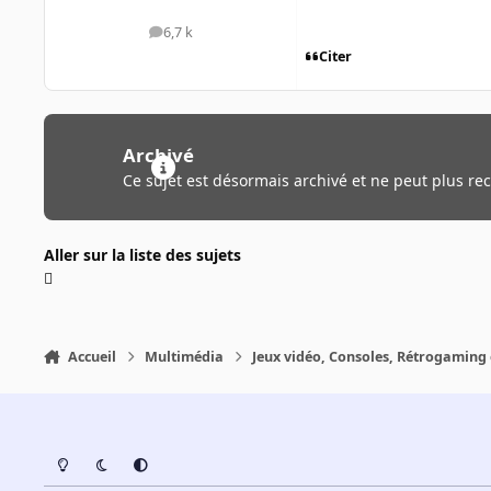
6,7 k
messages
Citer
Archivé
Ce sujet est désormais archivé et ne peut plus re
Aller sur la liste des sujets
Accueil
Multimédia
Jeux vidéo, Consoles, Rétrogaming 
Light Mode
Dark Mode
System Preference