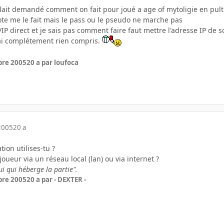
lait demandé comment on fait pour joué a age of mytoligie en pulti
te me le fait mais le pass ou le pseudo ne marche pas
N/IP direct et je sais pas comment faire faut mettre l'adresse IP de s
 j'ai complétement rien compris.
bre 2005
20 a
par loufoca
2005
20 a
ion utilises-tu ?
oueur via un réseau local (lan) ou via internet ?
lui qui héberge la partie".
bre 2005
20 a
par - DEXTER -