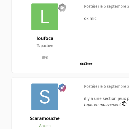
Posté(e)
le 5 septembre 
ok mici
loufoca
INpactien
3
messages
Citer
Posté(e)
le 6 septembre 
il y a une section jeux
topic en mouvement
Scaramouche
Ancien