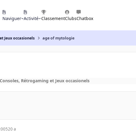
Naviguer
Activité
Classement
Clubs
Chatbox
et Jeux occasionels
age of mytologie
 Consoles, Rétrogaming et Jeux occasionels
2005
20 a