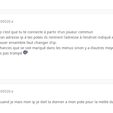
2005
20 a
ip c'est que tu te connecte à partir d'un joueur commun
n adresse ip à tes potes ils rentrent l'adresse à l'endroit indiqué 
 jouer ensemble faut changer d'ip.
s chances que se soit marqué dans les menus sinon y a d'autres moy
is pas trompé
2005
20 a
and je mais mon ip je doit la donner a mon pote pour la mette dan