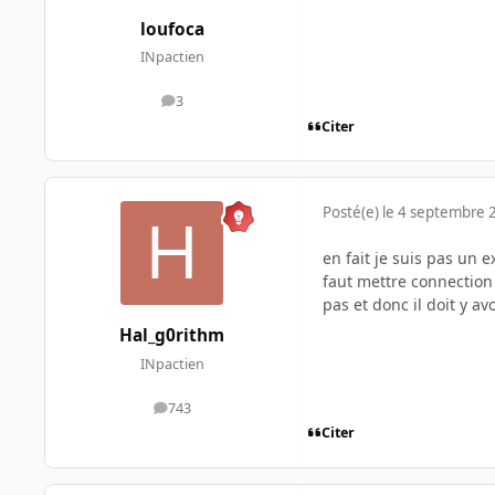
loufoca
INpactien
3
messages
Citer
Posté(e)
le 4 septembre 
en fait je suis pas un 
faut mettre connection 
pas et donc il doit y a
Hal_g0rithm
INpactien
743
messages
Citer