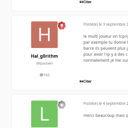
Citer
Posté(e)
le 3 septembre 
le multi joueur en tcp/
par exemple tu donne to
barre ils peuvent plus
pour avoir l'ip y a de
Hal_g0rithm
normalement je me su
INpactien
743
messages
Citer
Posté(e)
le 4 septembre 
merci beaucoup mais qu