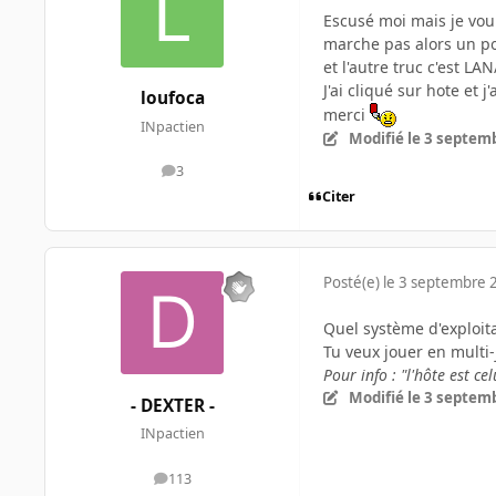
Escusé moi mais je vou
marche pas alors un po
et l'autre truc c'est LA
J'ai cliqué sur hote et
loufoca
merci
INpactien
Modifié
le 3 septem
3
messages
Citer
Posté(e)
le 3 septembre 
Quel système d'exploitat
Tu veux jouer en multi-j
Pour info : "l'hôte est ce
Modifié
le 3 septem
- DEXTER -
INpactien
113
messages