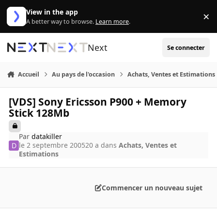
Aller au contenu
View in the app
×
Di
A better way to browse.
Learn more
.
Next
Se connecter
Accueil
Au pays de l'occasion
Achats, Ventes et Estimations
[VDS] Sony Ericsson P900 + Memory
Stick 128Mb
Par
datakiller
le 2 septembre 2005
20 a
dans
Achats, Ventes et
Estimations
Commencer un nouveau sujet