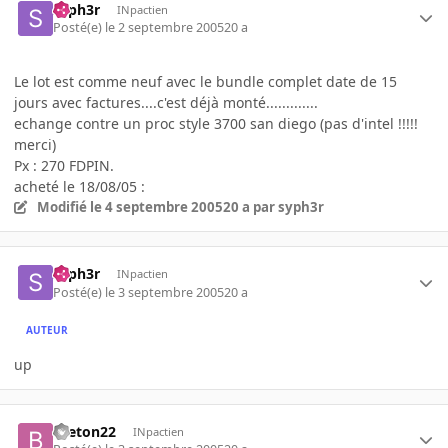
syph3r
INpactien
Posté(e)
le 2 septembre 2005
20 a
Le lot est comme neuf avec le bundle complet date de 15
jours avec factures....c'est déjà monté.............
echange contre un proc style 3700 san diego (pas d'intel !!!!!
merci)
Px : 270 FDPIN.
acheté le 18/08/05 :
Modifié
le 4 septembre 2005
20 a
par syph3r
syph3r
INpactien
Posté(e)
le 3 septembre 2005
20 a
AUTEUR
up
breton22
INpactien