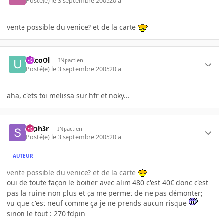
Posté(e)
le 3 septembre 2005
20 a
vente possible du venice? et de la carte
uXcoOl
INpactien
Posté(e)
le 3 septembre 2005
20 a
aha, c'ets toi melissa sur hfr et noky...
syph3r
INpactien
Posté(e)
le 3 septembre 2005
20 a
AUTEUR
vente possible du venice? et de la carte
oui de toute façon le boitier avec alim 480 c'est 40€ donc c'est
pas la ruine non plus et ça me permet de ne pas démonter;
vu que c'est neuf comme ça je ne prends aucun risque
sinon le tout : 270 fdpin