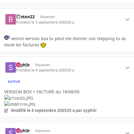
breton22
INpactien
Posté(e)
le 3 septembre 2005
20 a
venice version box tu peut me donner son stepping tu as
toute les factures
syph3r
INpactien
Posté(e)
le 4 septembre 2005
20 a
AUTEUR
VERSION BOX + FACTURE du 18/08/05
Modifié
le 4 septembre 2005
20 a
par syph3r
syph3r
INpactien