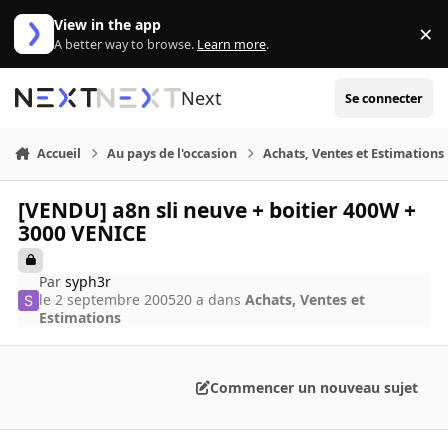
Aller au contenu
View in the app
×
Di
A better way to browse.
Learn more
.
Next
Se connecter
Accueil
Au pays de l'occasion
Achats, Ventes et Estimations
[VENDU] a8n sli neuve + boitier 400W +
3000 VENICE
Par
syph3r
le 2 septembre 2005
20 a
dans
Achats, Ventes et
Estimations
Commencer un nouveau sujet