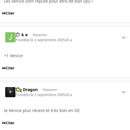
Les venice sont réputé pour être de bon cpu !
Citer
j o k e
INpactien
Posté(e)
le 2 septembre 2005
20 a
+1 Venice
Citer
Big Dragon
INpactien
Posté(e)
le 2 septembre 2005
20 a
le Venice plus récent et trés bon en OC
Citer