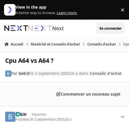
Aller au contenu
View in the app
×
Di
A better way to browse.
Learn more
.
Next
Se connecter
Accueil
Matériel et Conseils d'achat
Conseils d'achat
Cpu
Cpu A64 vs A64 ?
Par
beb3r
le 2 septembre 2005
20 a
dans
Conseils d'achat
Commencer un nouveau sujet
beb3r
INpactien
Posté(e)
le 2 septembre 2005
20 a