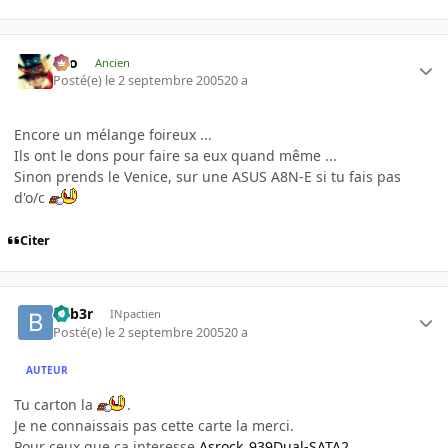
eYo
Ancien
Posté(e)
le 2 septembre 2005
20 a
Encore un mélange foireux ...
Ils ont le dons pour faire sa eux quand même ...
Sinon prends le Venice, sur une ASUS A8N-E si tu fais pas
d'o/c
Citer
beb3r
INpactien
Posté(e)
le 2 septembre 2005
20 a
AUTEUR
Tu carton la
.
Je ne connaissais pas cette carte la merci.
Pour ceux que ca interesse
Asrock_939Dual-SATA2