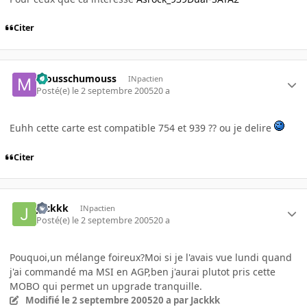
Citer
mousschumouss
INpactien
Posté(e)
le 2 septembre 2005
20 a
Euhh cette carte est compatible 754 et 939 ?? ou je delire
Citer
Jackkk
INpactien
Posté(e)
le 2 septembre 2005
20 a
Pouquoi,un mélange foireux?Moi si je l'avais vue lundi quand
j'ai commandé ma MSI en AGP,ben j'aurai plutot pris cette
MOBO qui permet un upgrade tranquille.
Modifié
le 2 septembre 2005
20 a
par Jackkk