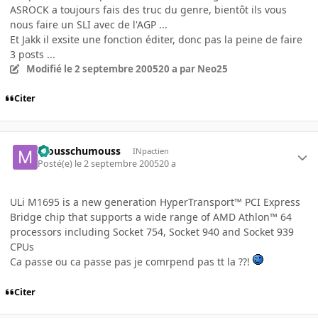
ASROCK a toujours fais des truc du genre, bientôt ils vous
nous faire un SLI avec de l'AGP ...
Et Jakk il exsite une fonction éditer, donc pas la peine de faire
3 posts ...
Modifié
le 2 septembre 2005
20 a
par Neo25
Citer
mousschumouss
INpactien
Posté(e)
le 2 septembre 2005
20 a
ULi M1695 is a new generation HyperTransport™ PCI Express
Bridge chip that supports a wide range of AMD Athlon™ 64
processors including Socket 754, Socket 940 and Socket 939
CPUs
Ca passe ou ca passe pas je comrpend pas tt la ??!
Citer