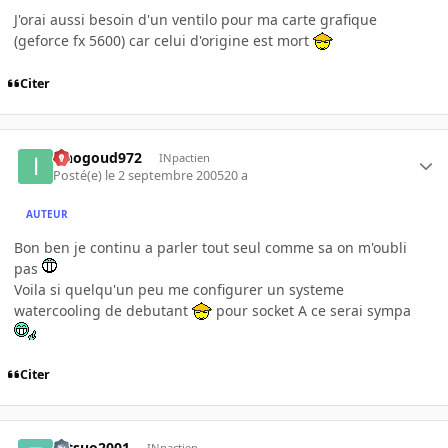
J'orai aussi besoin d'un ventilo pour ma carte grafique
(geforce fx 5600) car celui d'origine est mort
Citer
iznogoud972
INpactien
Posté(e)
le 2 septembre 2005
20 a
AUTEUR
Bon ben je continu a parler tout seul comme sa on m'oubli
pas
Voila si quelqu'un peu me configurer un systeme
watercooling de debutant
pour socket A ce serai sympa
Citer
tetsuo2001
INpactien