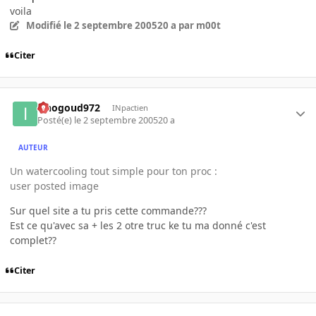
voila
Modifié
le 2 septembre 2005
20 a
par m00t
Citer
iznogoud972
INpactien
Posté(e)
le 2 septembre 2005
20 a
AUTEUR
Un watercooling tout simple pour ton proc :
user posted image
Sur quel site a tu pris cette commande???
Est ce qu'avec sa + les 2 otre truc ke tu ma donné c'est
complet??
Citer