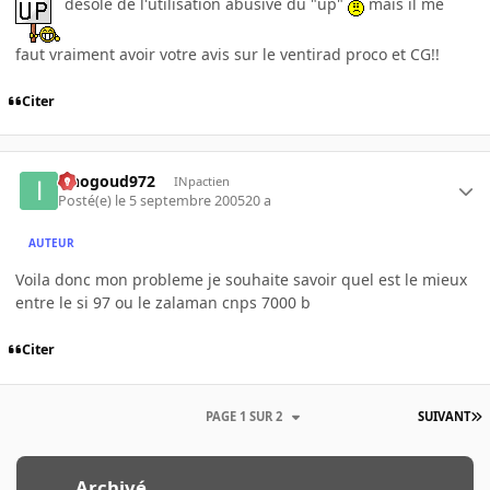
desolé de l'utilisation abusive du "up"
mais il me
faut vraiment avoir votre avis sur le ventirad proco et CG!!
Citer
iznogoud972
INpactien
Posté(e)
le 5 septembre 2005
20 a
AUTEUR
Voila donc mon probleme je souhaite savoir quel est le mieux
entre le si 97 ou le zalaman cnps 7000 b
Citer
PAGE 1 SUR 2
SUIVANT
Archivé