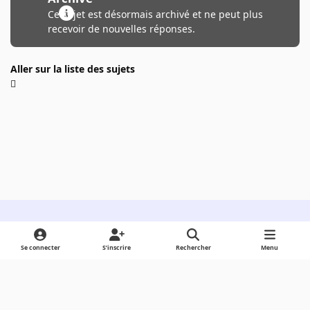
Ce sujet est désormais archivé et ne peut plus
recevoir de nouvelles réponses.
Aller sur la liste des sujets
Light Mode
Dark Mode
System Preference
Se connecter
S’inscrire
Rechercher
Menu
Langue
Cookies
Powered by
Invision Community