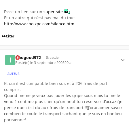
Pssst un lien sur un
super site
Et un autre qui n'est pas mal du tout
http://www.choixpc.com/silence.htm
Citer
iznogoud972
INpactien
Posté(e)
le 3 septembre 2005
20 a
AUTEUR
Et oui il est compatible bien sur, et à 20€ frais de port
compris.
Quand meme je veux pas jouer les gripe sous mais tu me le
vend 1 centime plus cher qu'un neuf ton reservoir d'occaz (je
pense que c'est du aux frais de transport!!!)J'orai aimer savoir
combien te coute le transport sachant que je suis en banlieu
parisienne!