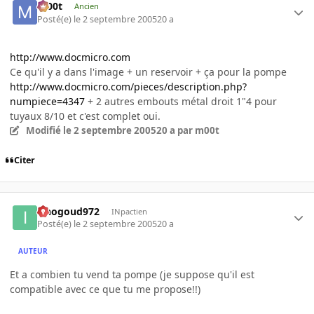
m00t
Ancien
Posté(e)
le 2 septembre 2005
20 a
http://www.docmicro.com
Ce qu'il y a dans l'image + un reservoir + ça pour la pompe
http://www.docmicro.com/pieces/description.php?
numpiece=4347
+ 2 autres embouts métal droit 1"4 pour
tuyaux 8/10 et c'est complet oui.
Modifié
le 2 septembre 2005
20 a
par m00t
Citer
iznogoud972
INpactien
Posté(e)
le 2 septembre 2005
20 a
AUTEUR
Et a combien tu vend ta pompe (je suppose qu'il est
compatible avec ce que tu me propose!!)