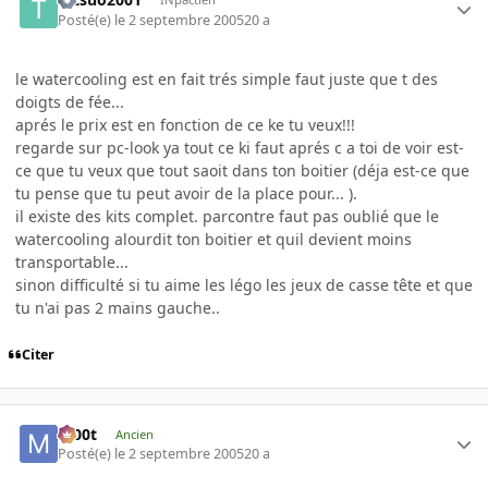
Posté(e)
le 2 septembre 2005
20 a
le watercooling est en fait trés simple faut juste que t des
doigts de fée...
aprés le prix est en fonction de ce ke tu veux!!!
regarde sur pc-look ya tout ce ki faut aprés c a toi de voir est-
ce que tu veux que tout saoit dans ton boitier (déja est-ce que
tu pense que tu peut avoir de la place pour... ).
il existe des kits complet. parcontre faut pas oublié que le
watercooling alourdit ton boitier et quil devient moins
transportable...
sinon difficulté si tu aime les légo les jeux de casse tête et que
tu n'ai pas 2 mains gauche..
Citer
m00t
Ancien
Posté(e)
le 2 septembre 2005
20 a