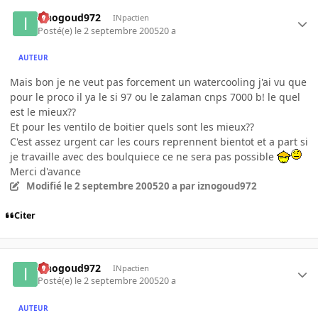
iznogoud972
INpactien
Posté(e)
le 2 septembre 2005
20 a
AUTEUR
Mais bon je ne veut pas forcement un watercooling j'ai vu que
pour le proco il ya le si 97 ou le zalaman cnps 7000 b! le quel
est le mieux??
Et pour les ventilo de boitier quels sont les mieux??
C'est assez urgent car les cours reprennent bientot et a part si
je travaille avec des boulquiece ce ne sera pas possible
Merci d'avance
Modifié
le 2 septembre 2005
20 a
par iznogoud972
Citer
iznogoud972
INpactien
Posté(e)
le 2 septembre 2005
20 a
AUTEUR