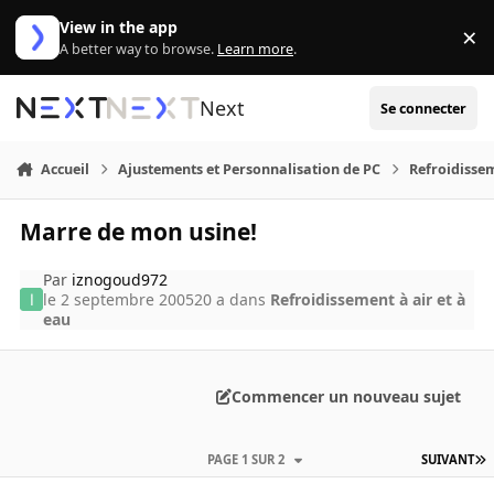
Aller au contenu
View in the app
×
Di
A better way to browse.
Learn more
.
Next
Se connecter
Accueil
Ajustements et Personnalisation de PC
Refroidissem
Marre de mon usine!
Par
iznogoud972
le 2 septembre 2005
20 a
dans
Refroidissement à air et à
eau
Commencer un nouveau sujet
PAGE 1 SUR 2
SUIVANT