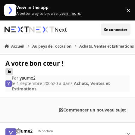
Aller au contenu
View in the app
×
Di
A better way to browse.
Learn more
.
Next
Se connecter
Accueil
Au pays de l'occasion
Achats, Ventes et Estimations
A votre bon cœur !
Par
yaume2
le 1 septembre 2005
20 a
dans
Achats, Ventes et
Estimations
Commencer un nouveau sujet
yaume2
INpactien