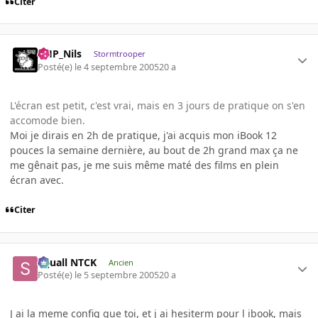
Citer
AHP_Nils
Stormtrooper
Posté(e)
le 4 septembre 2005
20 a
L'écran est petit, c'est vrai, mais en 3 jours de pratique on s'en
accomode bien.
Moi je dirais en 2h de pratique, j'ai acquis mon iBook 12
pouces la semaine dernière, au bout de 2h grand max ça ne
me gênait pas, je me suis même maté des films en plein
écran avec.
Citer
Squall NTCK
Ancien
Posté(e)
le 5 septembre 2005
20 a
J ai la meme config que toi, et j ai hesiterm pour l ibook, mais