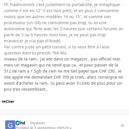
PC traditionnels c'est justement sa portabilité, je m'explique :
comme il est en 12" il est tout petit, et en plus il consomme
moins que les autres modèles 14 ou 15", et comme son
processeur (un G4) ne consomme pas trop, tu as une
autonomie qui flirte avec les 5 heures (sur certains forums on
parle de 5 ou 6 heures mais bon, je ne peut pas trop
m'avancer je n'ai pas d'ibook).
Par contre juste un petit conseil, si tu veux être à l'aise
question Ram tu prends 768 Mo.
niveau de la ram.. j'ai ete dans un magazin.. pas officiel mac
mais un magasin qui ne vend que ca.. et pour passer de la
512 de ram a 1.5gb de ram ne me fait payer que CHF 230.. le
site apple me demandait CHF 705 je croit.. alors renseigne toi
avant d'acheter la ram.. tu peut avoir 512mb de plus pour un
prix tres ressemblant..
Citer
g4hd
INpactien
Posté(e)
le 3 septembre 2005
20 a