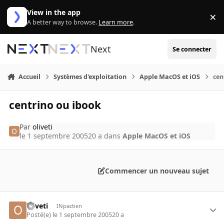
Aller au contenu
View in the app
×
Di
A better way to browse.
Learn more
.
Next
Se connecter
Accueil
Systèmes d'exploitation
Apple MacOS et iOS
cen
centrino ou ibook
Par
oliveti
le 1 septembre 2005
20 a
dans
Apple MacOS et iOS
Commencer un nouveau sujet
oliveti
INpactien
Posté(e)
le 1 septembre 2005
20 a