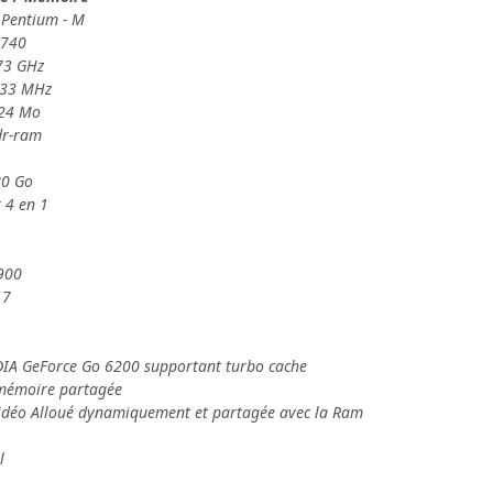
 Pentium - M
 740
,73 GHz
533 MHz
024 Mo
dr-ram
80 Go
r 4 en 1
900
17
DIA GeForce Go 6200 supportant turbo cache
mémoire partagée
idéo Alloué dynamiquement et partagée avec la Ram
l