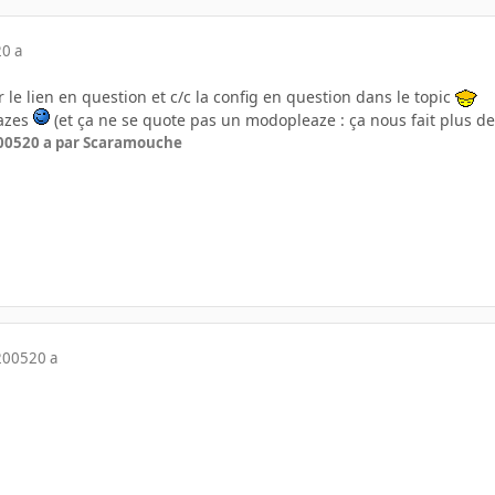
20 a
ver le lien en question et c/c la config en question dans le topic
eazes
(et ça ne se quote pas un modopleaze : ça nous fait plus de
005
20 a
par Scaramouche
2005
20 a