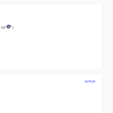
 taf
)
AUTEUR