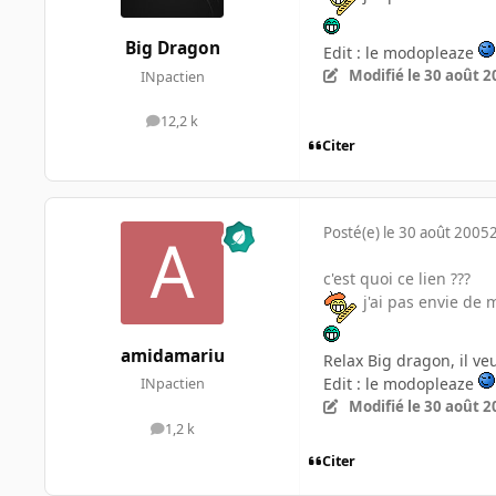
Big Dragon
Edit : le modopleaze
Modifié
le 30 août 2
INpactien
12,2 k
messages
Citer
Posté(e)
le 30 août 2005
c'est quoi ce lien ???
j'ai pas envie de m
amidamariu
Relax Big dragon, il veu
Edit : le modopleaze
INpactien
Modifié
le 30 août 2
1,2 k
messages
Citer