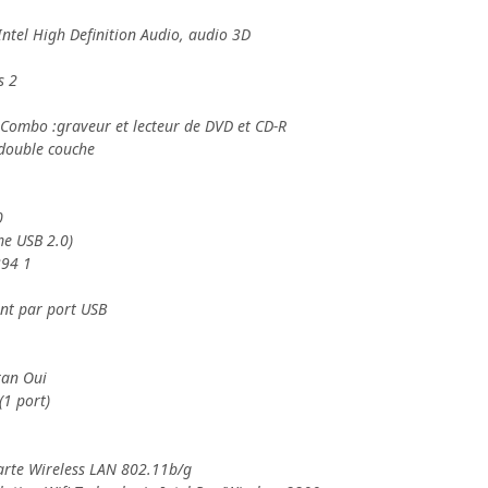
ntel High Definition Audio, audio 3D
s 2
rCombo :graveur et lecteur de DVD et CD-R
double couche
0
me USB 2.0)
394 1
ent par port USB
ran Oui
(1 port)
Carte Wireless LAN 802.11b/g