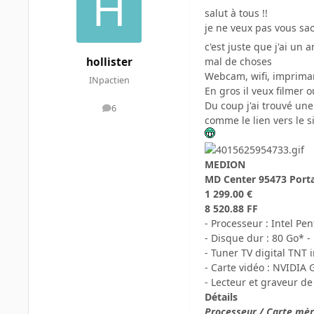
salut à tous !!
je ne veux pas vous sa
c'est juste que j'ai un
mal de choses
hollister
Webcam, wifi, impriman
INpactien
En gros il veux filmer 
Du coup j'ai trouvé une 
6
messages
comme le lien vers le s
MEDION
MD Center 95473 Port
1 299.00 €
8 520.88 FF
- Processeur : Intel Pe
- Disque dur : 80 Go* 
- Tuner TV digital TNT 
- Carte vidéo : NVIDIA
- Lecteur et graveur de
Détails
Processeur / Carte mè