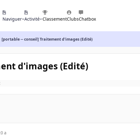
Naviguer
Activité
Classement
Clubs
Chatbox
[portable -- conseil] Traitement d'images (Edité)
ment d'images (Edité)
t
20 a