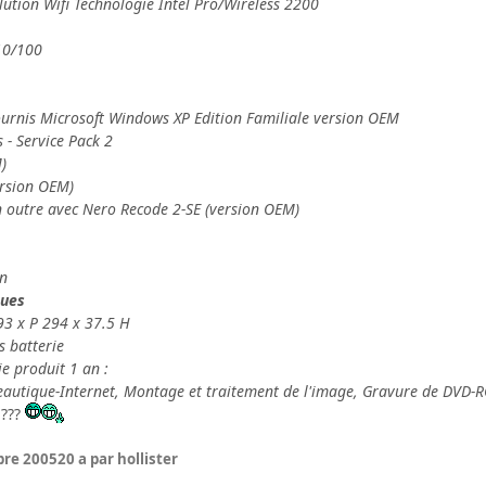
olution Wifi Technologie Intel Pro/Wireless 2200
10/100
ournis Microsoft Windows XP Edition Familiale version OEM
s - Service Pack 2
)
ersion OEM)
 outre avec Nero Recode 2-SE (version OEM)
on
ques
93 x P 294 x 37.5 H
s batterie
e produit 1 an :
reautique-Internet, Montage et traitement de l'image, Gravure de DVD-
 ???
bre 2005
20 a
par hollister