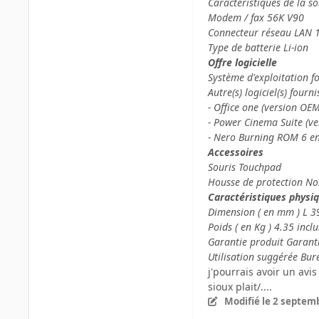
Caractéristiques de la s
Modem / fax 56K V90
Connecteur réseau LAN 
Type de batterie Li-ion
Offre logicielle
Système d'exploitation f
Autre(s) logiciel(s) fourni
- Office one (version OEM
- Power Cinema Suite (v
- Nero Burning ROM 6 en
Accessoires
Souris Touchpad
Housse de protection N
Caractéristiques physi
Dimension ( en mm ) L 3
Poids ( en Kg ) 4.35 inclu
Garantie produit Garanti
Utilisation suggérée Bu
j'pourrais avoir un avis
sioux plait/....
Modifié
le 2 septem