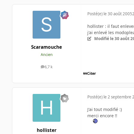
Posté(e)
le 30 août 2005
hollister : il faut enle
j'ai enlevé les modopl
Modifié
le 30 août 2
Scaramouche
Ancien
6,7 k
messages
Citer
Posté(e)
le 2 septembre 
J'ai tout modifié :)
merci encore !!
hollister