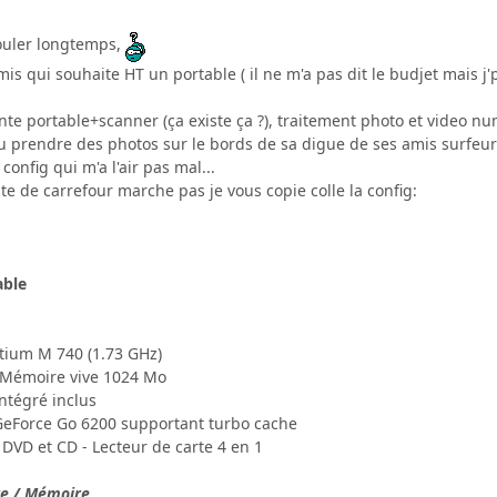
ouler longtemps,
 amis qui souhaite HT un portable ( il ne m'a pas dit le budjet mais 
te portable+scanner (ça existe ça ?), traitement photo et video nu
ou prendre des photos sur le bords de sa digue de ses amis surfeurs
config qui m'a l'air pas mal...
ite de carrefour marche pas je vous copie colle la config:
able
ntium M 740 (1.73 GHz)
- Mémoire vive 1024 Mo
intégré inclus
 GeForce Go 6200 supportant turbo cache
 DVD et CD - Lecteur de carte 4 en 1
re / Mémoire