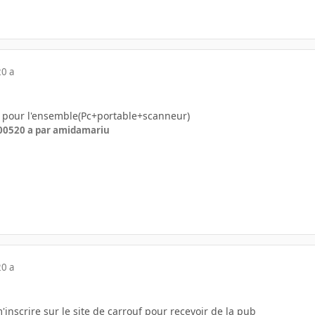
20 a
pour l'ensemble(Pc+portable+scanneur)
005
20 a
par amidamariu
20 a
'inscrire sur le site de carrouf pour recevoir de la pub