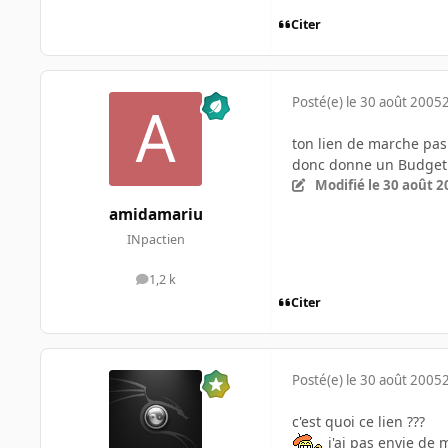
Citer
Posté(e)
le 30 août 2005
ton lien de marche pas
donc donne un Budget 
Modifié
le 30 août 2
amidamariu
INpactien
1,2 k
messages
Citer
Posté(e)
le 30 août 2005
c'est quoi ce lien ???
j'ai pas envie de m