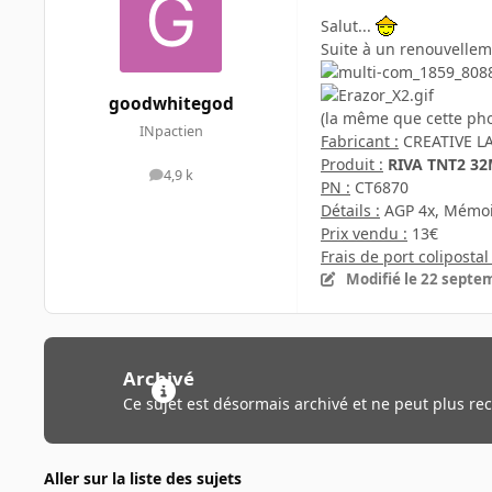
Salut...
Suite à un renouvellem
goodwhitegod
(la même que cette pho
INpactien
Fabricant :
CREATIVE L
Produit :
RIVA TNT2 3
4,9 k
messages
PN :
CT6870
Détails :
AGP 4x, Mémoi
Prix vendu :
13€
Frais de port colipostal 
Modifié
le 22 septe
Archivé
Ce sujet est désormais archivé et ne peut plus re
Aller sur la liste des sujets