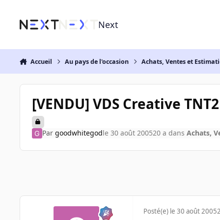
Aller au contenu
Next
Accueil
Au pays de l'occasion
Achats, Ventes et Estimat
[VENDU] VDS Creative TNT
Par
goodwhitegod
le 30 août 2005
20 a
dans
Achats, V
Posté(e)
le 30 août 2005