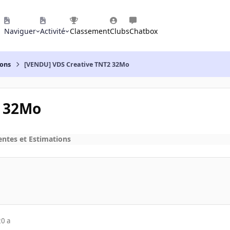
Naviguer
Activité
Classement
Clubs
Chatbox
ions
[VENDU] VDS Creative TNT2 32Mo
2 32Mo
entes et Estimations
20 a