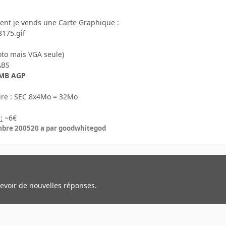
ent je vends une Carte Graphique :
to mais VGA seule)
ABS
2MB AGP
re : SEC 8x4Mo = 32Mo
:
~6€
mbre 2005
20 a
par goodwhitegod
cevoir de nouvelles réponses.