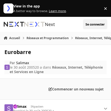
Aller au contenu
View in the app
×
Di
A better way to browse.
Learn more
.
Next
Se connecter
Accueil
Réseaux et Programmation
Réseaux, Internet, Télé
Eurobarre
Par
Salimax
le 30 août 2005
20 a
dans
Réseaux, Internet, Téléphonie
et Services en Ligne
Commencer un nouveau sujet
Salimax
INpactien
Posté(e)
le 30 août 2005
20 a