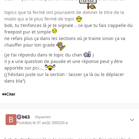
topics que ta fermé ont pouraient de donner le titre de la
modo qui a le plus fermé de topic
bob, tu t'enfonces là je te signale .. ce que tu fais s'appelle du
freepost pur et simple
ne refais plus ça dans les sections où je traine sinon ça va
chauffer pour ton grade
(je t'ai répondu dans le topic du chan
)
il y a une question de pausée et une réponse peut y être
apportée sur pci....
(j'hésitais juste sur la section : laisser ça là ou le déplacer
dans bla²)
Citer
bob63
INpactien
Posté(e)
le 31 août 2005
20 a