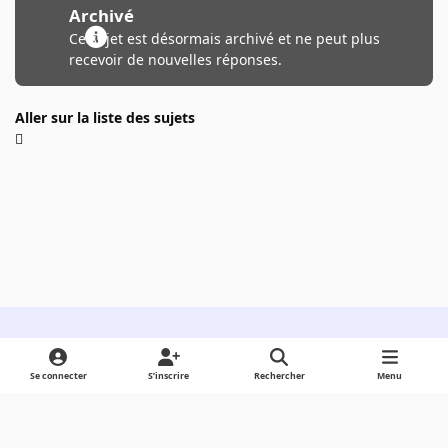
Archivé
Ce sujet est désormais archivé et ne peut plus
recevoir de nouvelles réponses.
Aller sur la liste des sujets
Light Mode
Dark Mode
System Preference
Se connecter
S’inscrire
Rechercher
Menu
Langue
Cookies
Powered by
Invision Community