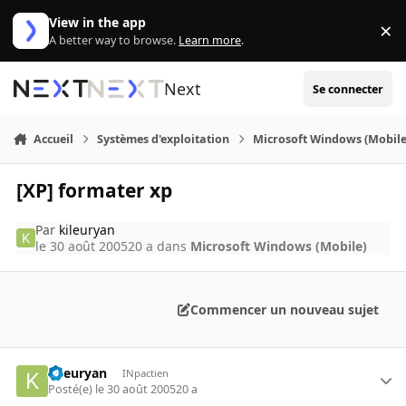
Aller au contenu
View in the app
×
Di
A better way to browse.
Learn more
.
Next
Se connecter
Accueil
Systèmes d'exploitation
Microsoft Windows (Mobile
[XP] formater xp
Par
kileuryan
le 30 août 2005
20 a
dans
Microsoft Windows (Mobile)
Commencer un nouveau sujet
kileuryan
INpactien
Posté(e)
le 30 août 2005
20 a