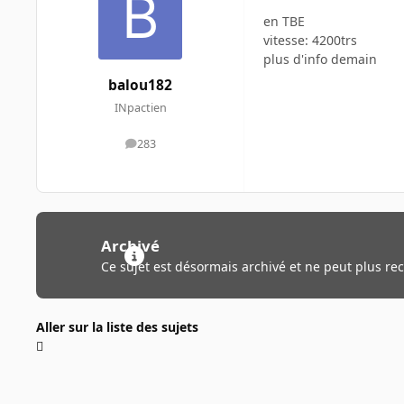
en TBE
vitesse: 4200trs
plus d'info demain
balou182
INpactien
283
messages
Archivé
Ce sujet est désormais archivé et ne peut plus re
Aller sur la liste des sujets