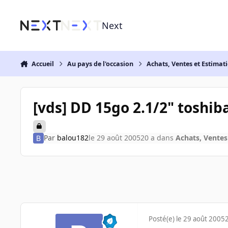
Aller au contenu
Next
Accueil
Au pays de l'occasion
Achats, Ventes et Estimat
[vds] DD 15go 2.1/2" toshib
Par
balou182
le 29 août 2005
20 a
dans
Achats, Ventes
Posté(e)
le 29 août 2005