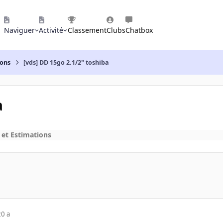
Naviguer
Activité
Classement
Clubs
Chatbox
ions
[vds] DD 15go 2.1/2" toshiba
a
 et Estimations
20 a