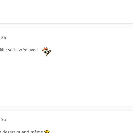
20 a
ille soit livrée avec...
20 a
 le desert quand même