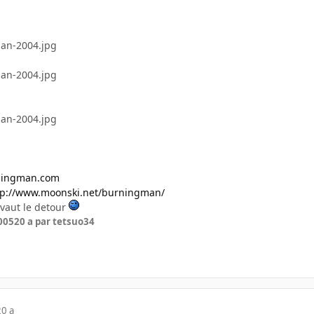
ingman.com
tp://www.moonski.net/burningman/
a vaut le detour
005
20 a
par tetsuo34
20 a