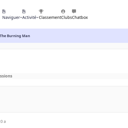
Naviguer
Activité
Classement
Clubs
Chatbox
: The Burning Man
ssions
20 a