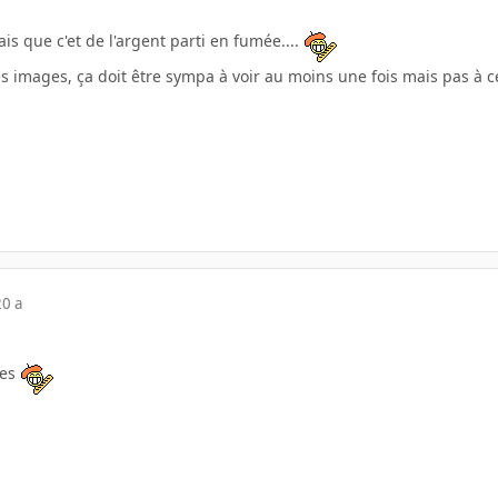
ais que c'et de l'argent parti en fumée....
es images, ça doit être sympa à voir au moins une fois mais pas à ce
20 a
tes