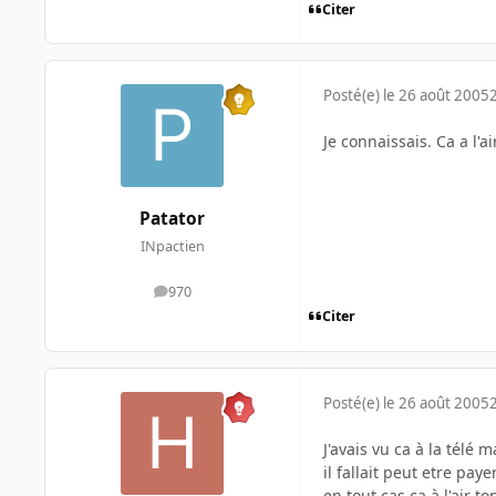
Citer
Posté(e)
le 26 août 2005
Je connaissais. Ca a l'a
Patator
INpactien
970
messages
Citer
Posté(e)
le 26 août 2005
J'avais vu ca à la télé 
il fallait peut etre paye
en tout cas ca à l'air t