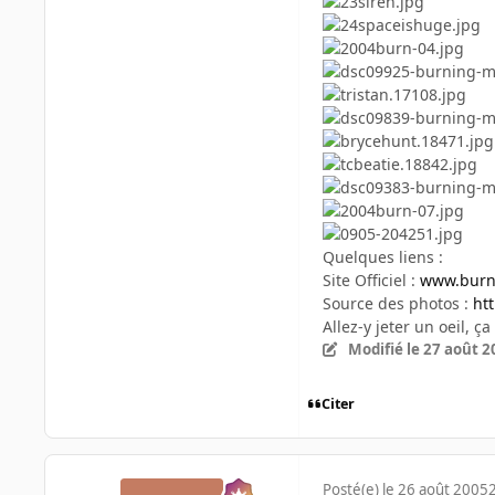
Quelques liens :
Site Officiel :
www.burn
Source des photos :
ht
Allez-y jeter un oeil, ç
Modifié
le 27 août 2
Citer
Posté(e)
le 26 août 2005