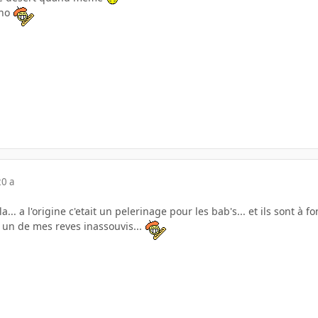
ano
20 a
la... a l'origine c'etait un pelerinage pour les bab's... et ils sont 
est un de mes reves inassouvis...