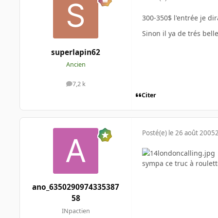
300-350$ l'entrée je dir
Sinon il ya de trés bell
superlapin62
Ancien
7,2 k
messages
Citer
Posté(e)
le 26 août 2005
sympa ce truc à roulet
ano_6350290974335387
58
INpactien