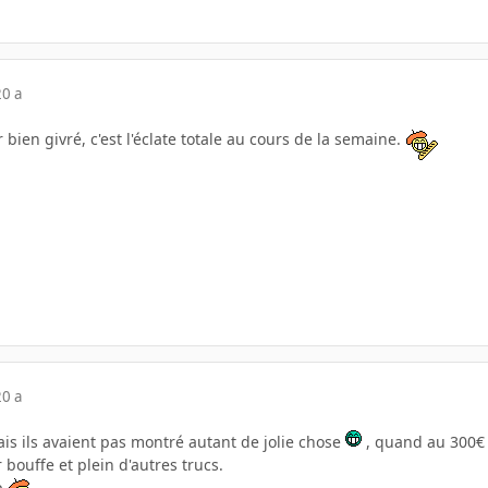
20 a
ir bien givré, c'est l'éclate totale au cours de la semaine.
20 a
mais ils avaient pas montré autant de jolie chose
, quand au 300€ b
r bouffe et plein d'autres trucs.
op