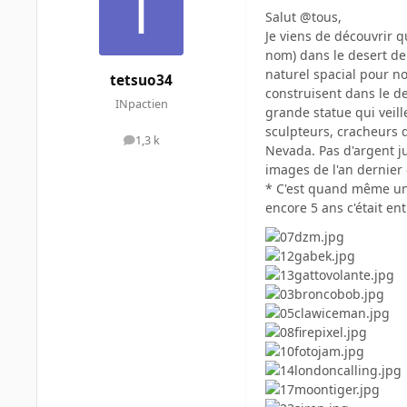
Salut @tous,
Je viens de découvrir q
nom) dans le desert de
naturel spacial pour n
tetsuo34
construisent dans le des
INpactien
grande statue qui veill
sculpteurs, cracheurs 
1,3 k
messages
Nevada. Pas d'argent ju
images de l'an dernier
* C'est quand même un p
encore 5 ans c'était en