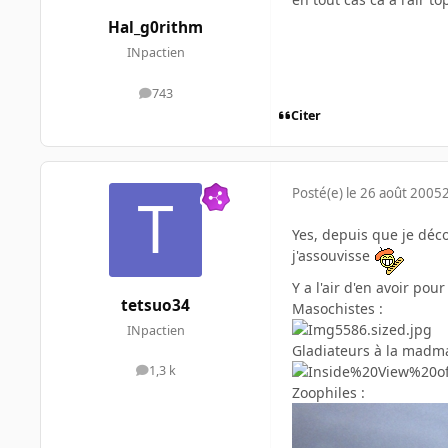
Hal_g0rithm
INpactien
743
messages
Citer
Posté(e)
le 26 août 2005
Yes, depuis que je déc
j'assouvisse
Y a l'air d'en avoir pour
tetsuo34
Masochistes :
INpactien
Gladiateurs à la madma
1,3 k
messages
Zoophiles :