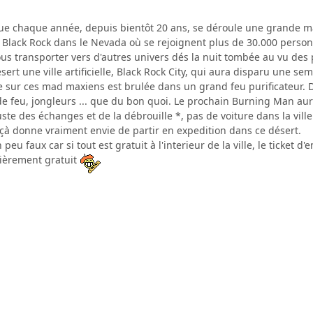
ue chaque année, depuis bientôt 20 ans, se déroule une grande mani
 Black Rock dans le Nevada où se rejoignent plus de 30.000 perso
ous transporter vers d'autres univers dés la nuit tombée au vu des
ert une ville artificielle, Black Rock City, qui aura disparu une semai
e sur ces mad maxiens est brulée dans un grand feu purificateur. D
de feu, jongleurs ... que du bon quoi. Le prochain Burning Man aur
ste des échanges et de la débrouille *, pas de voiture dans la ville
 çà donne vraiment envie de partir en expedition dans ce désert.
eu faux car si tout est gratuit à l'interieur de la ville, le ticke
tièrement gratuit