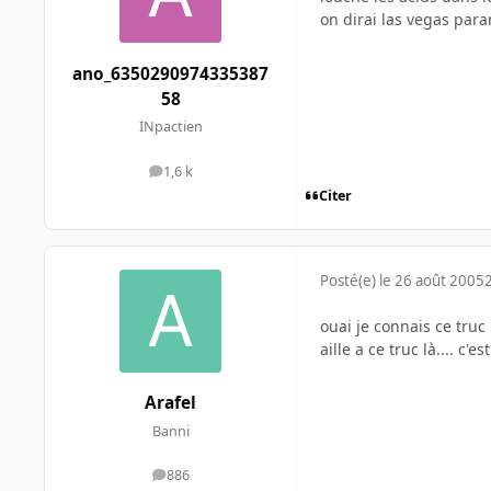
on dirai las vegas par
ano_6350290974335387
58
INpactien
1,6 k
messages
Citer
Posté(e)
le 26 août 2005
ouai je connais ce truc 
aille a ce truc là.... c'
Arafel
Banni
886
messages