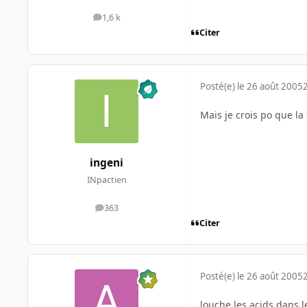
1,6 k
messages
Citer
Posté(e)
le 26 août 2005
Mais je crois po que la f
ingeni
INpactien
363
messages
Citer
Posté(e)
le 26 août 2005
louche les acids dans