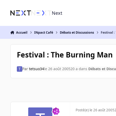
Aller au contenu
Next
Accueil
INpact Café
Débats et Discussions
Festival 
Festival : The Burning Man
Par
tetsuo34
le 26 août 2005
20 a
dans
Débats et Discu
Posté(e)
le 26 août 2005