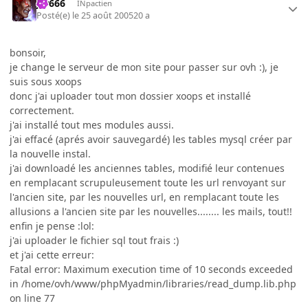
jer666
INpactien
Posté(e)
le 25 août 2005
20 a
bonsoir,
je change le serveur de mon site pour passer sur ovh :), je
suis sous xoops
donc j'ai uploader tout mon dossier xoops et installé
correctement.
j'ai installé tout mes modules aussi.
j'ai effacé (aprés avoir sauvegardé) les tables mysql créer par
la nouvelle instal.
j'ai downloadé les anciennes tables, modifié leur contenues
en remplacant scrupuleusement toute les url renvoyant sur
l'ancien site, par les nouvelles url, en remplacant toute les
allusions a l'ancien site par les nouvelles........ les mails, tout!!
enfin je pense :lol:
j'ai uploader le fichier sql tout frais :)
et j'ai cette erreur:
Fatal error: Maximum execution time of 10 seconds exceeded
in /home/ovh/www/phpMyadmin/libraries/read_dump.lib.php
on line 77