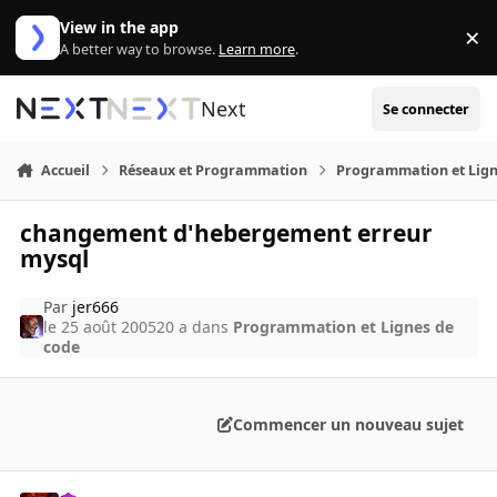
Aller au contenu
View in the app
×
Di
A better way to browse.
Learn more
.
Next
Se connecter
Accueil
Réseaux et Programmation
Programmation et Lign
changement d'hebergement erreur
mysql
Par
jer666
le 25 août 2005
20 a
dans
Programmation et Lignes de
code
Commencer un nouveau sujet