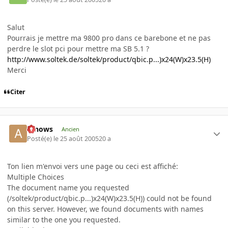
Salut
Pourrais je mettre ma 9800 pro dans ce barebone et ne pas
perdre le slot pci pour mettre ma SB 5.1 ?
http://www.soltek.de/soltek/product/qbic.p...)x24(W)x23.5(H)
Merci
Citer
arnows
Ancien
Posté(e)
le 25 août 2005
20 a
Ton lien m'envoi vers une page ou ceci est affiché:
Multiple Choices
The document name you requested
(/soltek/product/qbic.p...)x24(W)x23.5(H)) could not be found
on this server. However, we found documents with names
similar to the one you requested.