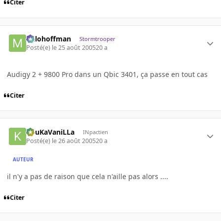
Citer
milohoffman
Stormtrooper
Posté(e)
le 25 août 2005
20 a
Audigy 2 + 9800 Pro dans un Qbic 3401, ça passe en tout cas
Citer
KouKaVaniLLa
INpactien
Posté(e)
le 26 août 2005
20 a
AUTEUR
il n'y a pas de raison que cela n'aille pas alors ....
Citer