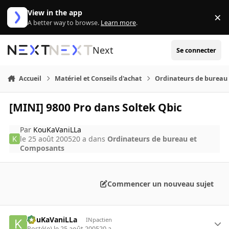
Aller au contenu
View in the app
×
Di
A better way to browse.
Learn more
.
Next
Se connecter
Accueil
Matériel et Conseils d'achat
Ordinateurs de bureau
[MINI] 9800 Pro dans Soltek Qbic
Par
KouKaVaniLLa
le 25 août 2005
20 a
dans
Ordinateurs de bureau et
Composants
Commencer un nouveau sujet
KouKaVaniLLa
INpactien
Posté(e)
le 25 août 2005
20 a