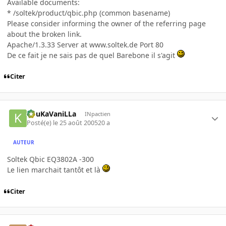
Available documents:
* /soltek/product/qbic.php (common basename)
Please consider informing the owner of the referring page
about the broken link.
Apache/1.3.33 Server at www.soltek.de Port 80
De ce fait je ne sais pas de quel Barebone il s'agit
Citer
KouKaVaniLLa
INpactien
Posté(e)
le 25 août 2005
20 a
AUTEUR
Soltek Qbic EQ3802A -300
Le lien marchait tantôt et là
Citer