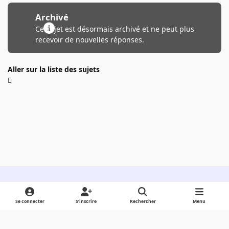
Archivé
Ce sujet est désormais archivé et ne peut plus
recevoir de nouvelles réponses.
Aller sur la liste des sujets
Light Mode
Dark Mode
System Preference
Se connecter
S’inscrire
Rechercher
Menu
Langue
Cookies