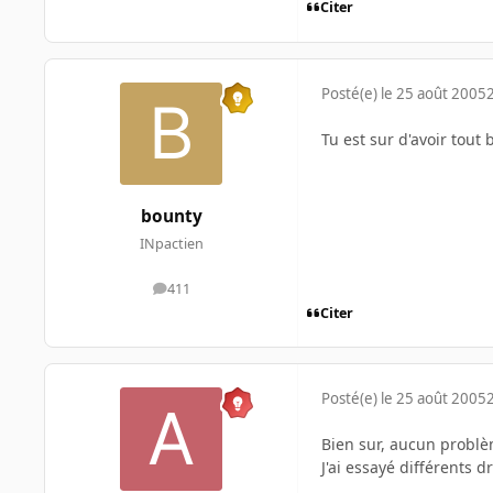
Citer
Posté(e)
le 25 août 2005
Tu est sur d'avoir tout 
bounty
INpactien
411
messages
Citer
Posté(e)
le 25 août 2005
Bien sur, aucun probl
J'ai essayé différents dr