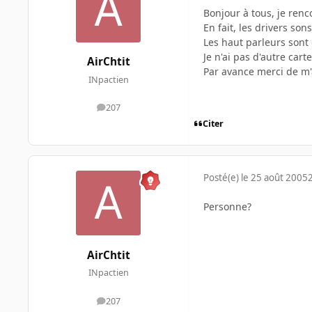
Bonjour à tous, je ren
En fait, les drivers s
Les haut parleurs sont 
Je n'ai pas d'autre cart
AirChtit
Par avance merci de m'
INpactien
207
messages
Citer
Posté(e)
le 25 août 2005
Personne?
AirChtit
INpactien
207
messages