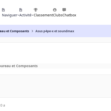
Naviguer
Activité
Classement
Clubs
Chatbox
reau et Composants
Asus p4pe-x et soundmax
bureau et Composants
20 a