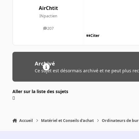
AirChtit
INpactien
207
messages
Citer
Archivé
Ce sujet est désormais archivé et ne peut plus re
Aller sur la liste des sujets
Accueil
Matériel et Conseils d'achat
Ordinateurs de bu