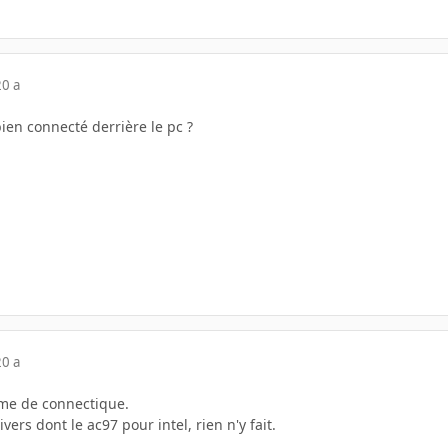
20 a
bien connecté derrière le pc ?
20 a
ème de connectique.
ivers dont le ac97 pour intel, rien n'y fait.