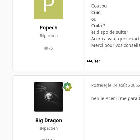
Coucou
Cuici
ou
Cuilà
?
Popech
et dispo de suite?
INpactien
Acer ça vaut quoi exac
Merci pour vos conseil
76
messages
Citer
Posté(e)
le 24 août 2005
ben le Acer il me parai
Big Dragon
INpactien