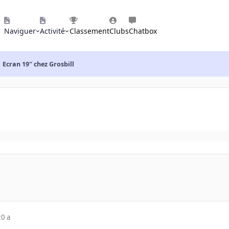
Naviguer
Activité
Classement
Clubs
Chatbox
Ecran 19'' chez Grosbill
20 a