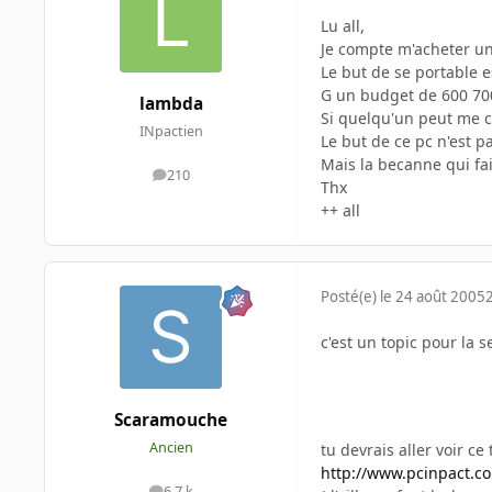
Lu all,
Je compte m'acheter un 
Le but de se portable e
G un budget de 600 700 
lambda
Si quelqu'un peut me co
INpactien
Le but de ce pc n'est p
Mais la becanne qui fa
210
messages
Thx
++ all
Posté(e)
le 24 août 2005
c'est un topic pour la s
Scaramouche
Ancien
tu devrais aller voir c
http://www.pcinpact.c
6,7 k