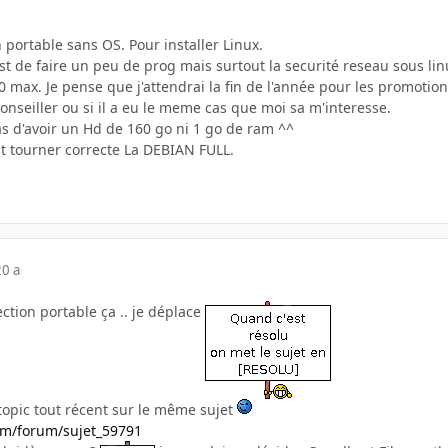
portable sans OS. Pour installer Linux.
st de faire un peu de prog mais surtout la securité reseau sous lin
max. Je pense que j'attendrai la fin de l'année pour les promotion
nseiller ou si il a eu le meme cas que moi sa m'interesse.
as d'avoir un Hd de 160 go ni 1 go de ram ^^
it tourner correcte La DEBIAN FULL.
20 a
ection portable ça .. je déplace
e topic tout récent sur le même sujet
om/forum/sujet_59791