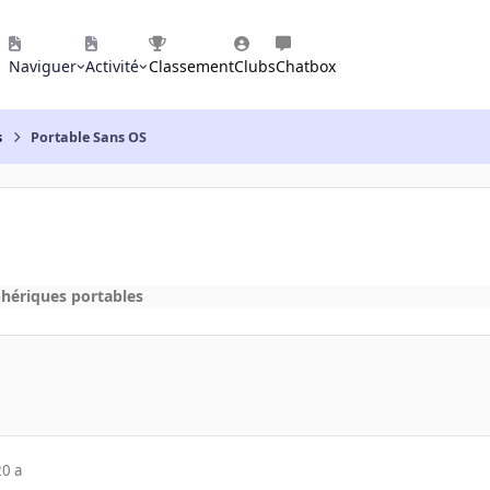
Naviguer
Activité
Classement
Clubs
Chatbox
s
Portable Sans OS
phériques portables
20 a