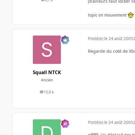
(d'ailleurs faut locker 
messages
topic en mouvement
Posté(e)
le 24 août 2005
Regarde du coté de Xbo
Squall NTCK
Ancien
15,8 k
messages
Posté(e)
le 24 août 2005
pfffff, j'ai déplacé ton