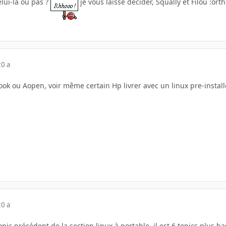
celui-là ou pas ?
je vous laisse décider, Squally et Filou :orth
20 a
ok ou Aopen, voir même certain Hp livrer avec un linux pre-install
20 a
 topic précédent de la section linux à portable, il est 6 topics plus ba