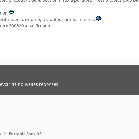
blon
n multi topic d'origine, les dates sont les memes
mbre 2005
20 a
par Trebeb
cevoir de nouvelles réponses.
s
Portable Sans OS