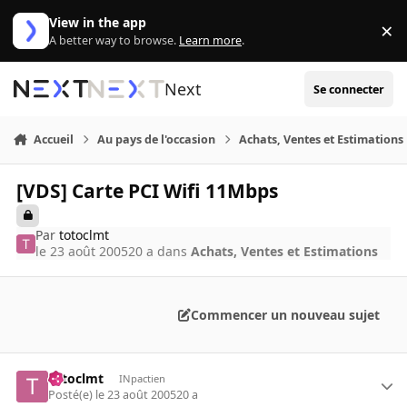
Aller au contenu
View in the app
×
Di
A better way to browse.
Learn more
.
Next
Se connecter
Accueil
Au pays de l'occasion
Achats, Ventes et Estimations
[VDS] Carte PCI Wifi 11Mbps
Par
totoclmt
le 23 août 2005
20 a
dans
Achats, Ventes et Estimations
Commencer un nouveau sujet
totoclmt
INpactien
Posté(e)
le 23 août 2005
20 a