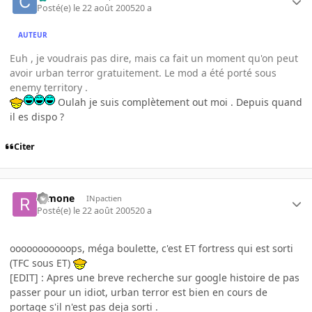
Posté(e)
le 22 août 2005
20 a
AUTEUR
Euh , je voudrais pas dire, mais ca fait un moment qu'on peut
avoir urban terror gratuitement. Le mod a été porté sous
enemy territory .
Oulah je suis complètement out moi . Depuis quand
il es dispo ?
Citer
ramone
INpactien
Posté(e)
le 22 août 2005
20 a
ooooooooooops, méga boulette, c'est ET fortress qui est sorti
(TFC sous ET)
[EDIT] : Apres une breve recherche sur google histoire de pas
passer pour un idiot, urban terror est bien en cours de
portage s'il n'est pas deja sorti .