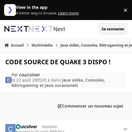
Aller au contenu
View in the app
×
Di
A better way to browse.
Learn more
.
Next
Se connecter
Accueil
Multimédia
Jeux vidéo, Consoles, Rétrogaming et J
CODE SOURCE DE QUAKE 3 DISPO !
Par
couicsilver
le 22 août 2005
20 a
dans
Jeux vidéo, Consoles,
Rétrogaming et Jeux occasionels
Commencer un nouveau sujet
couicsilver
INpactien
Posté(e)
le 22 août 2005
20 a