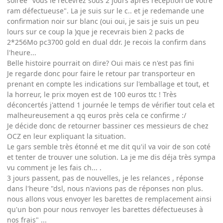
soirée "vous le recevrez sous 2 jours après réception de votre
ram défectueuse". La je suis sur le c.. et je redemande une
confirmation noir sur blanc (oui oui, je sais je suis un peu
lours sur ce coup la )que je recevrais bien 2 packs de
2*256Mo pc3700 gold en dual ddr. Je recois la confirm dans
l'heure...
Belle histoire pourrait on dire? Oui mais ce n'est pas fini
Je regarde donc pour faire le retour par transporteur en
prenant en compte les indications sur l'emballage et tout, et
la horreur, le prix moyen est de 100 euros ttc ! Très
déconcertés j'attend 1 journée le temps de vérifier tout cela et
malheureusement a qq euros près cela ce confirme :/
Je décide donc de retourner bassiner ces messieurs de chez
OCZ en leur expliquant la situation.
Le gars semble très étonné et me dit qu'il va voir de son coté
et tenter de trouver une solution. La je me dis déja très sympa
vu comment je les fais ch... .
3 jours passent, pas de nouvelles, je les relances , réponse
dans l'heure "dsl, nous n'avions pas de réponses non plus.
nous allons vous envoyer les barettes de remplacement ainsi
qu'un bon pour nous renvoyer les barettes défectueuses à
nos frais" ...