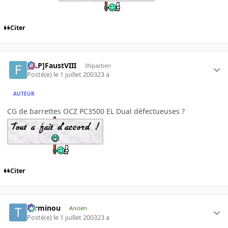
Citer
[FLP]FaustVIII
INpactien
Posté(e)
le 1 juillet 2003
23 a
AUTEUR
CG de barrettes OCZ PC3500 EL Dual défectueuses ?
Citer
Terminou
Ancien
Posté(e)
le 1 juillet 2003
23 a