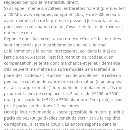
réglages par spd et memtest86 direct.
Sans appel, meme survoltées les barettes foirent (premier test
a 200Mhz avec réglages par spd et 2.65v, + de 2500 erreurs
avant même la fin de la première passe...) Je recontacte ocz
pour avoir confirmation que je n'avais rien testé de travers et
obtenir le rma.
Réponse dans la soirée, "au vu du test effectué, les barettes
sont concernés par le problème de spd, voici le rma"
Et là commence la partie intéressante, car dans la maj de
l'article de x86-secret il est fait mention de "cadeaux" en
compensation. Je tente donc ma chance et je leur demande
s'ils peuvent me mettre un autre modèle de barettes à la
place des "cadeaux", réponse "pas de problème" je reste un
peu sur le cul et je demande une confirmation (mon anglais
est assez approximatif ) du modèle de remplacement. Ils me
proposent alors de remplacer les 2 packs de 2*256 pc3500
dual par 1 pack de 2*512 pc3500 platinum. Seul prob, j'avais
pris 2 packs car destinés à 2 machines.
Donc je leur redemande s'il serait possible de mettre plutôt 2
packs de pc3700 gold (elles venait de sortir et vu la rapidité
de réponse, j'ai tenté le coup ). La encore réponse dans la