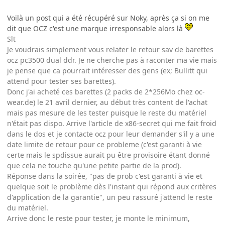
Voilà un post qui a été récupéré sur Noky, après ça si on me
dit que OCZ c'est une marque irresponsable alors là
Slt
Je voudrais simplement vous relater le retour sav de barettes
ocz pc3500 dual ddr. Je ne cherche pas à raconter ma vie mais
je pense que ca pourrait intéresser des gens (ex; Bullitt qui
attend pour tester ses barettes).
Donc j'ai acheté ces barettes (2 packs de 2*256Mo chez oc-
wear.de) le 21 avril dernier, au début très content de l'achat
mais pas mesure de les tester puisque le reste du matériel
n'était pas dispo. Arrive l'article de x86-secret qui me fait froid
dans le dos et je contacte ocz pour leur demander s'il y a une
date limite de retour pour ce probleme (c'est garanti à vie
certe mais le spdissue aurait pu être provisoire étant donné
que cela ne touche qu'une petite partie de la prod).
Réponse dans la soirée, "pas de prob c'est garanti à vie et
quelque soit le problème dès l'instant qui répond aux critères
d'application de la garantie", un peu rassuré j'attend le reste
du matériel.
Arrive donc le reste pour tester, je monte le minimum,