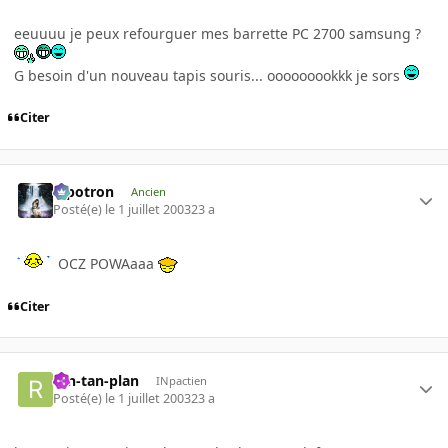
eeuuuu je peux refourguer mes barrette PC 2700 samsung ?
G besoin d'un nouveau tapis souris... ooooooookkk je sors
Citer
Pipotron
Ancien
Posté(e)
le 1 juillet 2003
23 a
OCZ POWAaaa
Citer
ran-tan-plan
INpactien
Posté(e)
le 1 juillet 2003
23 a