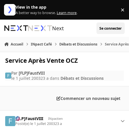
Aller au contenu
View in the app
×
Di
A better way to browse.
Learn more
.
Next
Se connecter
Accueil
INpact Café
Débats et Discussions
Service Aprè
Service Après Vente OCZ
Par
[FLP]FaustVIII
le 1 juillet 2003
23 a
dans
Débats et Discussions
Commencer un nouveau sujet
[FLP]FaustVIII
INpactien
Posté(e)
le 1 juillet 2003
23 a