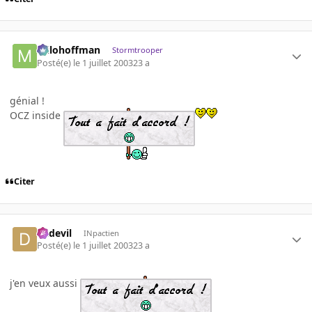
milohoffman
Stormtrooper
Posté(e)
le 1 juillet 2003
23 a
génial !
OCZ inside
Citer
dadevil
INpactien
Posté(e)
le 1 juillet 2003
23 a
j'en veux aussi