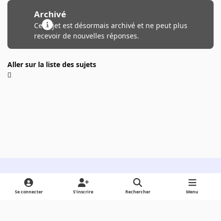
Archivé
Ce sujet est désormais archivé et ne peut plus
recevoir de nouvelles réponses.
Aller sur la liste des sujets
Light Mode
Dark Mode
System Preference
Se connecter
S’inscrire
Rechercher
Menu
Langue
Cookies
Powered by
Invision Community