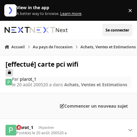
Aller au contenu
View in the app
×
Di
A better way to browse.
Learn more
.
Next
Se connecter
Accueil
Au pays de l'occasion
Achats, Ventes et Estimations
[effectué] carte pci wifi
Par
plarot_1
le 20 août 2005
20 a
dans
Achats, Ventes et Estimations
Commencer un nouveau sujet
plarot_1
INpactien
Posté(e)
le 20 août 2005
20 a