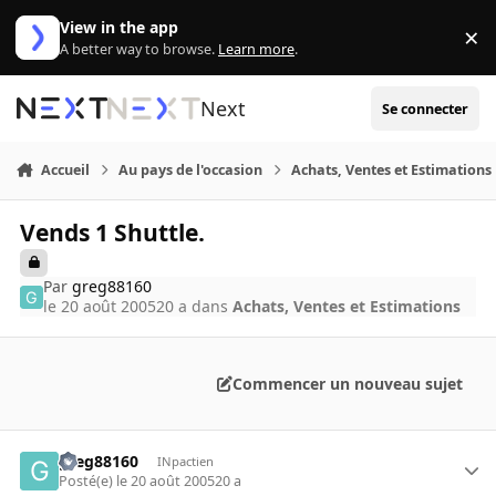
Aller au contenu
View in the app
×
Di
A better way to browse.
Learn more
.
Next
Se connecter
Accueil
Au pays de l'occasion
Achats, Ventes et Estimations
Vends 1 Shuttle.
Par
greg88160
le 20 août 2005
20 a
dans
Achats, Ventes et Estimations
Commencer un nouveau sujet
greg88160
INpactien
Posté(e)
le 20 août 2005
20 a